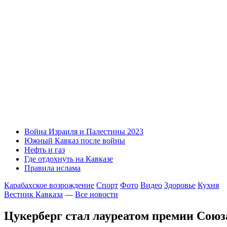
Война Израиля и Палестины 2023
Южный Кавказ после войны
Нефть и газ
Где отдохнуть на Кавказе
Правила ислама
Карабахское возрождение
Спорт
Фото
Видео
Здоровье
Кухня
Вестник Кавказа
—
Все новости
Цукерберг стал лауреатом премии Союз