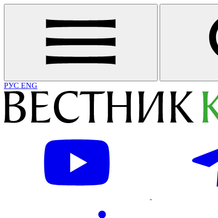
РУС
ENG