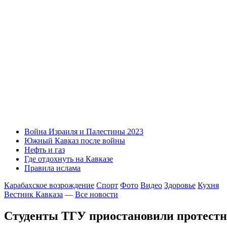
Война Израиля и Палестины 2023
Южный Кавказ после войны
Нефть и газ
Где отдохнуть на Кавказе
Правила ислама
Карабахское возрождение
Спорт
Фото
Видео
Здоровье
Кухня
Вестник Кавказа
—
Все новости
Студенты ТГУ приостановили протест