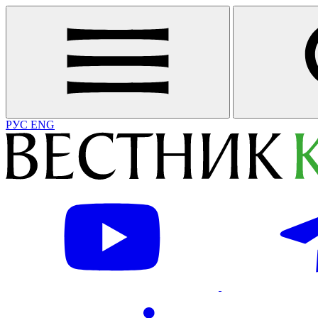
РУС
ENG