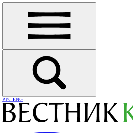
РУС
ENG