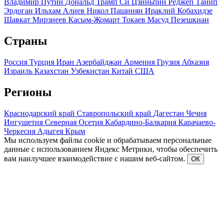
Владимир Путин
Дональд Трамп
Си Цзиньпин
Реджеп Тайип
Эрдоган
Ильхам Алиев
Никол Пашинян
Ираклий Кобахидзе
Шавкат Мирзиеев
Касым-Жомарт Токаев
Масуд Пезешкиан
Страны
Россия
Турция
Иран
Азербайджан
Армения
Грузия
Абхазия
Израиль
Казахстан
Узбекистан
Китай
США
Регионы
Краснодарский край
Ставропольский край
Дагестан
Чечня
Ингушетия
Северная Осетия
Кабардино-Балкария
Карачаево-
Черкесия
Адыгея
Крым
Мы используем файлы cookie и обрабатываем персональные
данные с использованием Яндекс Метрики, чтобы обеспечить
вам наилучшее взаимодействие с нашим веб-сайтом.
ОК