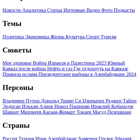
Новости
Аналитика
Статьи
Интервью
Видео
Фото
Подкасты
Темы
Политика
Экономика
Жизнь
Культура
Спорт
Туризм
Сюжеты
Мое здоровье
Война Израиля и Палестины 2023
Южный
Кавказ после войны
Нефть и газ
Где отдохнуть на Кавказе
Правила ислама
Президентские выборы в Азербайджане 2024
Персоны
Владимир Путин
Дональд Трамп
Си Цзиньпин
Реджеп Тайип
Эрдоган
Ильхам Алиев
Никол Пашинян
Ираклий Кобахидзе
Шавкат Мирзиеев
Касым-Жомарт Токаев
Масуд Пезешкиан
Страны
Россия
Турция
Иран
Азербайджан
Армения
Грузия
Абхазия