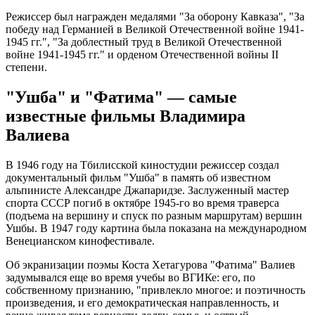
Режиссер был награжден медалями "За оборону Кавказа", "За
победу над Германией в Великой Отечественной войне 1941-
1945 гг.", "За доблестный труд в Великой Отечественной
войне 1941-1945 гг." и орденом Отечественной войны II
степени.
"Ушба" и "Фатима" — самые
известные фильмы Владимира
Валиева
В 1946 году на Тбилисской киностудии режиссер создал
документальный фильм "Ушба" в память об известном
альпинисте Александре Джапаридзе. Заслуженный мастер
спорта СССР погиб в октябре 1945-го во время траверса
(подъема на вершину и спуск по разным маршрутам) вершин
Ушбы. В 1947 году картина была показана на международном
Венецианском кинофестивале.
Об экранизации поэмы Коста Хетагурова "Фатима" Валиев
задумывался еще во время учебы во ВГИКе: его, по
собственному признанию, "привлекло многое: и поэтичность
произведения, и его демократическая направленность, и