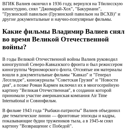
ВГИК Валиев окончил в 1936 году, вернулся на Тбилисскую
киностудию, снял "Джимарай-Хох", "Бакуриани",
"Грузинский павильон (Грузинский павильон на ВСХВ)" и
другие документальные и научно-популярные фильмы.
Какие фильмы Владимир Валиев снял
во время Великой Отечественной
войны?
В годы Великой Отечественной войны Валиев руководил
киногруппой Северо-Кавказского фронта и был режиссером
киногруппы Черноморского флота. Отснятые им материалы
вошли в документальные фильмы "Кавказ" и "Генерал
Леселидзе", киножурналы "Советская Грузия" и "Новости
дня", а позже Роман Кармен включил их в многосерийную
картину "Великая Отечественная", в создании которой
принимали участие американская компания Air Time
International и Совинфильм.
В фильме 1943 года "Рыбаки-патриоты" Валиев объединил
две тематические линии — фронтовые эпизоды и кадры,
показывающие будни тружеников тыла, а в 1945-м снял
картину "Возвращение с Победой".