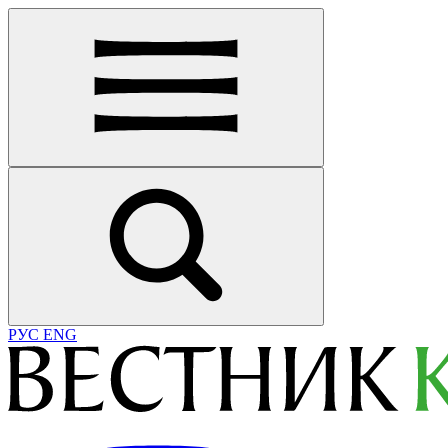
РУС
ENG