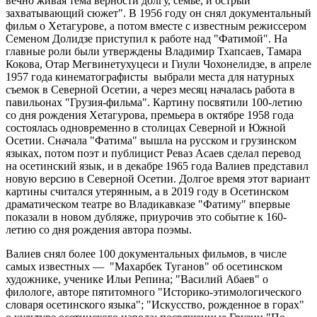
вечно живая тема верности долгу, семье, и острый
захватывающий сюжет". В 1956 году он снял документальный
фильм о Хетагурове, а потом вместе с известным режиссером
Семеном Долидзе приступил к работе над "Фатимой". На
главные роли были утверждены Владимир Тхапсаев, Тамара
Кокова, Отар Мегвинетухуцеси и Гиули Чохонелидзе, в апреле
1957 года кинематографисты выбрали места для натурных
съемок в Северной Осетии, а через месяц началась работа в
павильонах "Грузия-фильма". Картину посвятили 100-летию
со дня рождения Хетагурова, премьера в октябре 1958 года
состоялась одновременно в столицах Северной и Южной
Осетии. Сначала "Фатима" вышла на русском и грузинском
языках, потом поэт и публицист Реваз Асаев сделал перевод
на осетинский язык, и в декабре 1965 года Валиев представил
новую версию в Северной Осетии. Долгое время этот вариант
картины считался утерянным, а в 2019 году в Осетинском
драматическом театре во Владикавказе "Фатиму" впервые
показали в новом дубляже, приурочив это событие к 160-
летию со дня рождения автора поэмы.
Валиев снял более 100 документальных фильмов, в числе
самых известных — "Махарбек Туганов" об осетинском
художнике, ученике Ильи Репина; "Василий Абаев" о
филологе, авторе пятитомного "Историко-этимологического
словаря осетинского языка"; "Искусство, рожденное в горах"