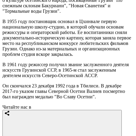
о культуре осетинского народа; посвященные Грузии "По
снежным склонам Бакуриани", "Новая Сванетия" и
"Термальные воды Грузии".
В 1955 году постановщик основал в Цхинвале первую
национальную школу-студию, в которой обучали основам
режиссуры и операторской работы. Ее воспитанники сняли
документально-историческую картину, которая заняла первое
место на республиканском конкурсе любительских фильмов
Грузии. Однако из-за материальных и организационных
проблем студия вскоре закрылась.
В 1961 году режиссер получил звание заслуженного деятеля
искусств Грузинской ССР, в 1965-м стал заслуженным
деятелем искусств Северо-Осетинской АССР.
Он скончался 23 декабря 1992 года в Тбилиси. В декабре
2017-го указом главы Северной Осетии Валиев посмертно
был награжден медалью "Во Славу Осетии".
Читайте нас в