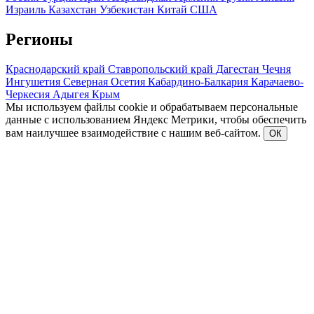
Израиль
Казахстан
Узбекистан
Китай
США
Регионы
Краснодарский край
Ставропольский край
Дагестан
Чечня
Ингушетия
Северная Осетия
Кабардино-Балкария
Карачаево-
Черкесия
Адыгея
Крым
Мы используем файлы cookie и обрабатываем персональные
данные с использованием Яндекс Метрики, чтобы обеспечить
вам наилучшее взаимодействие с нашим веб-сайтом.
ОК