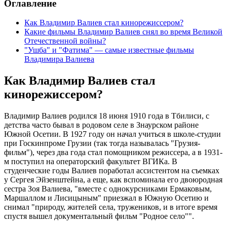
Оглавление
Как Владимир Валиев стал кинорежиссером?
Какие фильмы Владимир Валиев снял во время Великой
Отечественной войны?
"Ушба" и "Фатима" — самые известные фильмы
Владимира Валиева
Как Владимир Валиев стал
кинорежиссером?
Владимир Валиев родился 18 июня 1910 года в Тбилиси, с
детства часто бывал в родовом селе в Знаурском районе
Южной Осетии. В 1927 году он начал учиться в школе-студии
при Госкинпроме Грузии (так тогда называлась "Грузия-
фильм"), через два года стал помощником режиссера, а в 1931-
м поступил на операторский факультет ВГИКа. В
студенческие годы Валиев поработал ассистентом на съемках
у Сергея Эйзенштейна, а еще, как вспоминала его двоюродная
сестра Зоя Валиева, "вместе с однокурсниками Ермаковым,
Маршаллом и Лисицыным" приезжал в Южную Осетию и
снимал "природу, жителей села, тружеников, и в итоге время
спустя вышел документальный фильм "Родное село"".