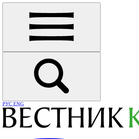
РУС
ENG