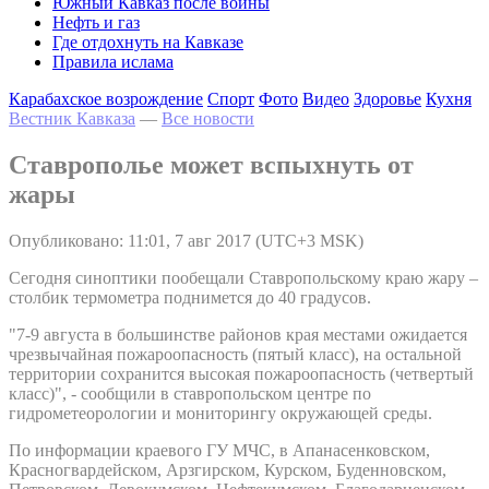
Южный Кавказ после войны
Нефть и газ
Где отдохнуть на Кавказе
Правила ислама
Карабахское возрождение
Спорт
Фото
Видео
Здоровье
Кухня
Вестник Кавказа
—
Все новости
Ставрополье может вспыхнуть от
жары
Опубликовано: 11:01, 7 авг 2017 (UTC+3 MSK)
Сегодня синоптики пообещали Ставропольскому краю жару –
столбик термометра поднимется до 40 градусов.
"7-9 августа в большинстве районов края местами ожидается
чрезвычайная пожароопасность (пятый класс), на остальной
территории сохранится высокая пожароопасность (четвертый
класс)", - сообщили в ставропольском центре по
гидрометеорологии и мониторингу окружающей среды.
По информации краевого ГУ МЧС, в Апанасенковском,
Красногвардейском, Арзгирском, Курском, Буденновском,