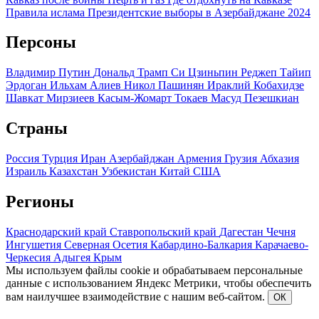
Правила ислама
Президентские выборы в Азербайджане 2024
Персоны
Владимир Путин
Дональд Трамп
Си Цзиньпин
Реджеп Тайип
Эрдоган
Ильхам Алиев
Никол Пашинян
Ираклий Кобахидзе
Шавкат Мирзиеев
Касым-Жомарт Токаев
Масуд Пезешкиан
Страны
Россия
Турция
Иран
Азербайджан
Армения
Грузия
Абхазия
Израиль
Казахстан
Узбекистан
Китай
США
Регионы
Краснодарский край
Ставропольский край
Дагестан
Чечня
Ингушетия
Северная Осетия
Кабардино-Балкария
Карачаево-
Черкесия
Адыгея
Крым
Мы используем файлы cookie и обрабатываем персональные
данные с использованием Яндекс Метрики, чтобы обеспечить
вам наилучшее взаимодействие с нашим веб-сайтом.
ОК