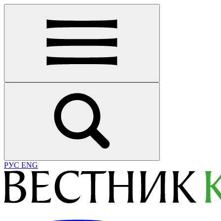
РУС
ENG