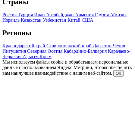
Страны
Россия
Турция
Иран
Азербайджан
Армения
Грузия
Абхазия
Израиль
Казахстан
Узбекистан
Китай
США
Регионы
Краснодарский край
Ставропольский край
Дагестан
Чечня
Ингушетия
Северная Осетия
Кабардино-Балкария
Карачаево-
Черкесия
Адыгея
Крым
Мы используем файлы cookie и обрабатываем персональные
данные с использованием Яндекс Метрики, чтобы обеспечить
вам наилучшее взаимодействие с нашим веб-сайтом.
ОК