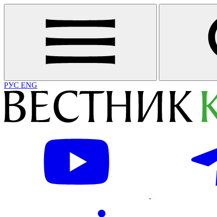
РУС
ENG