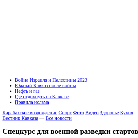
Война Израиля и Палестины 2023
Южный Кавказ после войны
Нефть и газ
Где отдохнуть на Кавказе
Правила ислама
Карабахское возрождение
Спорт
Фото
Видео
Здоровье
Кухня
Вестник Кавказа
—
Все новости
Спецкурс для военной разведки старто