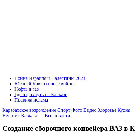
Война Израиля и Палестины 2023
Южный Кавказ после войны
Нефть и газ
Где отдохнуть на Кавказе
Правила ислама
Карабахское возрождение
Спорт
Фото
Видео
Здоровье
Кухня
Вестник Кавказа
—
Все новости
Создание сборочного конвейера ВАЗ в К