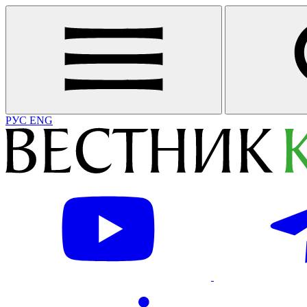
РУС
ENG