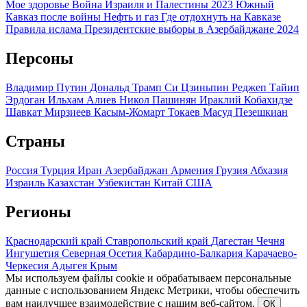
Мое здоровье
Война Израиля и Палестины 2023
Южный
Кавказ после войны
Нефть и газ
Где отдохнуть на Кавказе
Правила ислама
Президентские выборы в Азербайджане 2024
Персоны
Владимир Путин
Дональд Трамп
Си Цзиньпин
Реджеп Тайип
Эрдоган
Ильхам Алиев
Никол Пашинян
Ираклий Кобахидзе
Шавкат Мирзиеев
Касым-Жомарт Токаев
Масуд Пезешкиан
Страны
Россия
Турция
Иран
Азербайджан
Армения
Грузия
Абхазия
Израиль
Казахстан
Узбекистан
Китай
США
Регионы
Краснодарский край
Ставропольский край
Дагестан
Чечня
Ингушетия
Северная Осетия
Кабардино-Балкария
Карачаево-
Черкесия
Адыгея
Крым
Мы используем файлы cookie и обрабатываем персональные
данные с использованием Яндекс Метрики, чтобы обеспечить
вам наилучшее взаимодействие с нашим веб-сайтом.
ОК