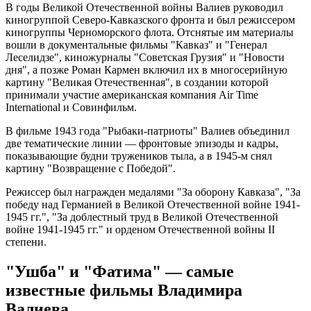
В годы Великой Отечественной войны Валиев руководил
киногруппой Северо-Кавказского фронта и был режиссером
киногруппы Черноморского флота. Отснятые им материалы
вошли в документальные фильмы "Кавказ" и "Генерал
Леселидзе", киножурналы "Советская Грузия" и "Новости
дня", а позже Роман Кармен включил их в многосерийную
картину "Великая Отечественная", в создании которой
принимали участие американская компания Air Time
International и Совинфильм.
В фильме 1943 года "Рыбаки-патриоты" Валиев объединил
две тематические линии — фронтовые эпизоды и кадры,
показывающие будни тружеников тыла, а в 1945-м снял
картину "Возвращение с Победой".
Режиссер был награжден медалями "За оборону Кавказа", "За
победу над Германией в Великой Отечественной войне 1941-
1945 гг.", "За доблестный труд в Великой Отечественной
войне 1941-1945 гг." и орденом Отечественной войны II
степени.
"Ушба" и "Фатима" — самые
известные фильмы Владимира
Валиева