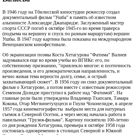
В 1946 году на Тбилисской киностудии режиссер создал
документальный фильм "Ушба" в память об известном
альпинисте Александре Джапаридзе. Заслуженный мастер
спорта СССР погиб в октябре 1945-го во время траверса
(подъема на вершину и спуск по разным маршрутам) вершин
Ушбы. В 1947 году картина была показана на международном
Венецианском кинофестивале.
Об экранизации поэмы Коста Хетагурова "Фатима" Валиев
задумывался еще во время учебы во ВГИКе: его, по
собственному признанию, "привлекло многое: и поэтичность
произведения, и его демократическая направленность, и
вечно живая тема верности долгу, семье, и острый
захватывающий сюжет". В 1956 году он снял документальный
фильм о Хетагурове, а потом вместе с известным режиссером
Семеном Долидзе приступил к работе над "Фатимой". На
главные роли были утверждены Владимир Тхапсаев, Тамара
Кокова, Отар Мегвинетухуцеси и Гиули Чохонелидзе, в апреле
1957 года кинематографисты выбрали места для натурных
съемок в Северной Осетии, а через месяц началась работа в
павильонах "Грузия-фильма". Картину посвятили 100-летию
со дня рождения Хетагурова, премьера в октябре 1958 года
состоялась одновременно в столицах Северной и Южной