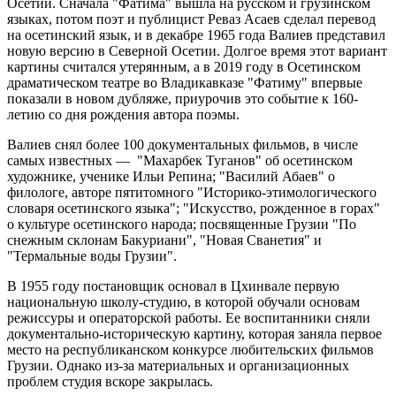
Осетии. Сначала "Фатима" вышла на русском и грузинском
языках, потом поэт и публицист Реваз Асаев сделал перевод
на осетинский язык, и в декабре 1965 года Валиев представил
новую версию в Северной Осетии. Долгое время этот вариант
картины считался утерянным, а в 2019 году в Осетинском
драматическом театре во Владикавказе "Фатиму" впервые
показали в новом дубляже, приурочив это событие к 160-
летию со дня рождения автора поэмы.
Валиев снял более 100 документальных фильмов, в числе
самых известных — "Махарбек Туганов" об осетинском
художнике, ученике Ильи Репина; "Василий Абаев" о
филологе, авторе пятитомного "Историко-этимологического
словаря осетинского языка"; "Искусство, рожденное в горах"
о культуре осетинского народа; посвященные Грузии "По
снежным склонам Бакуриани", "Новая Сванетия" и
"Термальные воды Грузии".
В 1955 году постановщик основал в Цхинвале первую
национальную школу-студию, в которой обучали основам
режиссуры и операторской работы. Ее воспитанники сняли
документально-историческую картину, которая заняла первое
место на республиканском конкурсе любительских фильмов
Грузии. Однако из-за материальных и организационных
проблем студия вскоре закрылась.