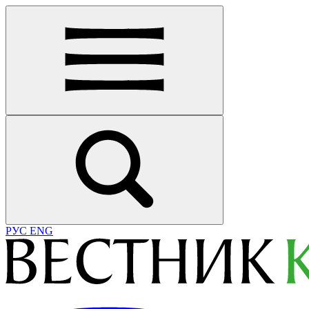
РУС
ENG