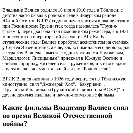
Владимир Валиев родился 18 июня 1910 года в Тбилиси, с
детства часто бывал в родовом селе в Знаурском районе
Южной Осетии. В 1927 году он начал учиться в школе-студии
при Госкинпроме Грузии (так тогда называлась "Грузия-
фильм"), через два года стал помощником режиссера, а в 1931-
м поступил на операторский факультет ВГИКа. В
студенческие годы Валиев поработал ассистентом на съемках
у Сергея Эйзенштейна, а еще, как вспоминала его двоюродная
сестра Зоя Валиева, "вместе с однокурсниками Ермаковым,
Маршаллом и Лисицыным" приезжал в Южную Осетию и
снимал "природу, жителей села, тружеников, и в итоге время
спустя вышел документальный фильм "Родное село"".
ВГИК Валиев окончил в 1936 году, вернулся на Тбилисскую
киностудию, снял "Джимарай-Хох", "Бакуриани",
"Грузинский павильон (Грузинский павильон на ВСХВ)" и
другие документальные и научно-популярные фильмы.
Какие фильмы Владимир Валиев снял
во время Великой Отечественной
войны?