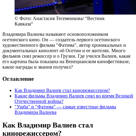
© Фото: Анастасия Тесемникова/ “Вестник
Кавказа“
Владимира Валиева называют основоположником
осетинского кино. Он — создатель первого осетинского
художественного фильма "Фатима", автор хроникальных и
документальных кинолент об Осетии и ее жителях. Много
фильмов снял режиссер и о Грузии. Где учился Валиев, какая
его картина была показана на Венецианском кинофестивале,
какие награды и звания получил?
Оглавление
Как Владимир Валиев стал кинорежиссером?
Какие фильмы Владимир Валиев снял во время Великой
Отечественной войны?
"Ушба" и "Фатима" — самые известные фильмы
Владимира Валиева
Как Владимир Валиев стал
кинорежиссером?