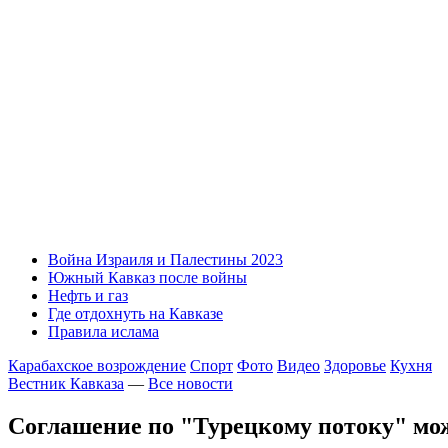
Война Израиля и Палестины 2023
Южный Кавказ после войны
Нефть и газ
Где отдохнуть на Кавказе
Правила ислама
Карабахское возрождение
Спорт
Фото
Видео
Здоровье
Кухня
Вестник Кавказа
—
Все новости
Соглашение по "Турецкому потоку" мо