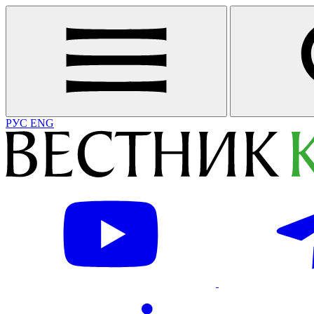
РУС
ENG