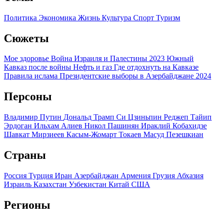
Политика
Экономика
Жизнь
Культура
Спорт
Туризм
Сюжеты
Мое здоровье
Война Израиля и Палестины 2023
Южный
Кавказ после войны
Нефть и газ
Где отдохнуть на Кавказе
Правила ислама
Президентские выборы в Азербайджане 2024
Персоны
Владимир Путин
Дональд Трамп
Си Цзиньпин
Реджеп Тайип
Эрдоган
Ильхам Алиев
Никол Пашинян
Ираклий Кобахидзе
Шавкат Мирзиеев
Касым-Жомарт Токаев
Масуд Пезешкиан
Страны
Россия
Турция
Иран
Азербайджан
Армения
Грузия
Абхазия
Израиль
Казахстан
Узбекистан
Китай
США
Регионы