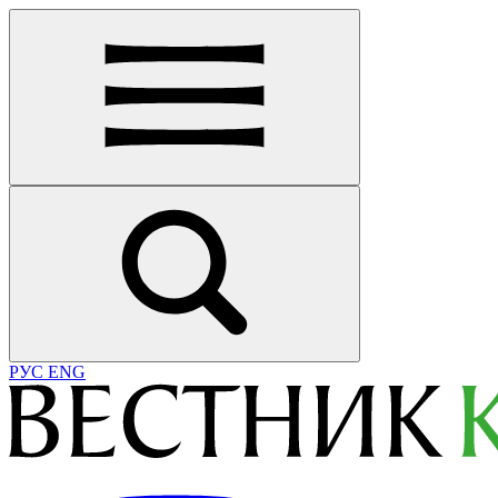
РУС
ENG