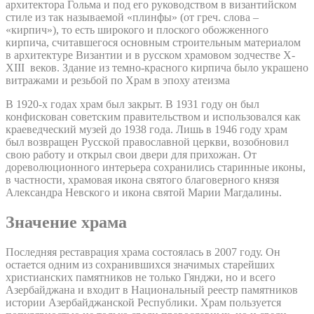
архитектора Гольма и под его руководством в византийском
стиле из так называемой «плинфы» (от греч. слова –
«кирпич»), то есть широкого и плоского обожженного
кирпича, считавшегося основным строительным материалом
в архитектуре Византии и в русском храмовом зодчестве X-
XIII веков. Здание из темно-красного кирпича было украшено
витражами и резьбой по Храм в эпоху атеизма
В 1920-х годах храм был закрыт. В 1931 году он был
конфискован советским правительством и использовался как
краеведческий музей до 1938 года. Лишь в 1946 году храм
был возвращен Русской православной церкви, возобновил
свою работу и открыл свои двери для прихожан. От
дореволюционного интерьера сохранились старинные иконы,
в частности, храмовая икона святого благоверного князя
Александра Невского и икона святой Марии Магдалины.
Значение храма
Последняя реставрация храма состоялась в 2007 году. Он
остается одним из сохранившихся значимых старейших
христианских памятников не только Гянджи, но и всего
Азербайджана и входит в Национальный реестр памятников
истории Азербайджанской Республики. Храм пользуется