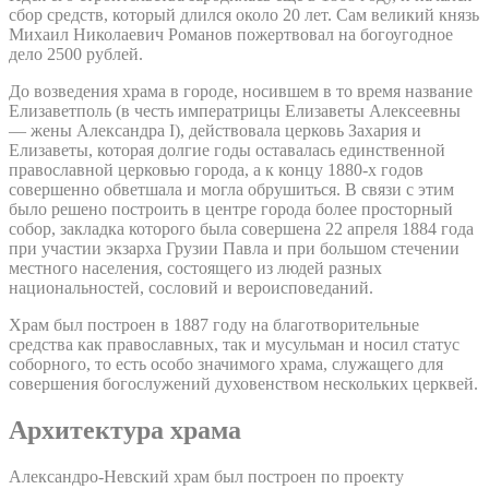
сбор средств, который длился около 20 лет. Сам великий князь
Михаил Николаевич Романов пожертвовал на богоугодное
дело 2500 рублей.
До возведения храма в городе, носившем в то время название
Елизаветполь (в честь императрицы Елизаветы Алексеевны
— жены Александра I), действовала церковь Захария и
Елизаветы, которая долгие годы оставалась единственной
православной церковью города, а к концу 1880-х годов
совершенно обветшала и могла обрушиться. В связи с этим
было решено построить в центре города более просторный
собор, закладка которого была совершена 22 апреля 1884 года
при участии экзарха Грузии Павла и при большом стечении
местного населения, состоящего из людей разных
национальностей, сословий и вероисповеданий.
Храм был построен в 1887 году на благотворительные
средства как православных, так и мусульман и носил статус
соборного, то есть особо значимого храма, служащего для
совершения богослужений духовенством нескольких церквей.
Архитектура храма
Александро-Невский храм был построен по проекту