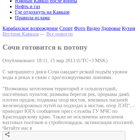
Южный Кавказ после войны
Нефть и газ
Где отдохнуть на Кавказе
Правила ислама
Карабахское возрождение
Спорт
Фото
Видео
Здоровье
Кухня
Вестник Кавказа
—
Все новости
Сочи готовится к потопу
Опубликовано: 18:11, 15 мар 2013 (UTC+3 MSK)
С завтрашнего дня в Сочи ожидает резкий подъём уровня
воды в реках в связи с прогнозируемыми ливнями.
"Возможны затопления территорий и сельхозугодий,
населённых пунктов; размывы берегов рек, прорывы дамб,
плотин прудов; подмывы опор мостов, земляных насыпей
железнодорожных путей на подходах к мостам, опор ЛЭП", -
приводит ЮГА сообщение пресс-службы ГУ МЧС по
Краснодарскому краю. Также не исключены затопления
вахтовых посёлков и стройплощадок, активизация оползней.
Читайте нас в