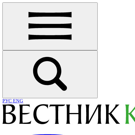
РУС
ENG