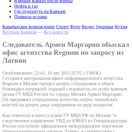
Южный Кавказ после войны
Нефть и газ
Где отдохнуть на Кавказе
Правила ислама
Карабахское возрождение
Спорт
Фото
Видео
Здоровье
Кухня
Вестник Кавказа
—
Все новости
Следователь Армен Маргарян обыскал
офис агентства Regnum по запросу из
Латвии
Опубликовано: 22:41, 10 авг 2012 (UTC+3 MSK)
Сегодня в центральном офисе информационного агентства
Regnum в Москве прошел допрос сотрудников и обыск.
Руководил операцией старший следователь по особо важным
делам ГУ МВД России по городу Москва Армен Маргарян.
Он предъявил сотрудникам агентства запрос латвийских
властей на допрос ряда сотрудников по ряду вопросов.
Как отметили в пресс-службе ГУ МВД РФ по Москве "в
следственное управление УВД по ЮВАО из Генпрокуратуры
России поступило официальное международное поручение
правоохранительных органов Латвии, в соответствии с