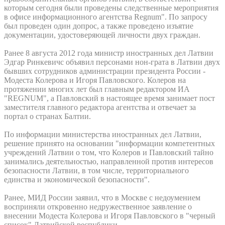
которым сегодня были проведены следственные мероприятия
в офисе информационного агентства Regnum". По запросу
был проведен один допрос, а также проведено изъятие
документации, удостоверяющей личности двух граждан.
Ранее 8 августа 2012 года министр иностранных дел Латвии
Эдгар Ринкевичс объявил персонами нон-грата в Латвии двух
бывших сотрудников администрации президента России -
Модеста Колерова и Игоря Павловского. Колеров на
протяжении многих лет был главным редактором ИА
"REGNUM", а Павловский в настоящее время занимает пост
заместителя главного редактора агентства и отвечает за
портал о странах Балтии.
По информации министерства иностранных дел Латвии,
решение принято на основании "информации компетентных
учреждений Латвии о том, что Колеров и Павловский тайно
занимались деятельностью, направленной против интересов
безопасности Латвии, в том числе, территориального
единства и экономической безопасности".
Ранее, МИД России заявил, что в Москве с недоумением
восприняли откровенно недружественное заявление о
внесении Модеста Колерова и Игоря Павловского в "черный
список" Латвийской республики.