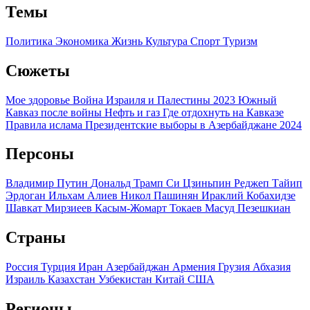
Темы
Политика
Экономика
Жизнь
Культура
Спорт
Туризм
Сюжеты
Мое здоровье
Война Израиля и Палестины 2023
Южный
Кавказ после войны
Нефть и газ
Где отдохнуть на Кавказе
Правила ислама
Президентские выборы в Азербайджане 2024
Персоны
Владимир Путин
Дональд Трамп
Си Цзиньпин
Реджеп Тайип
Эрдоган
Ильхам Алиев
Никол Пашинян
Ираклий Кобахидзе
Шавкат Мирзиеев
Касым-Жомарт Токаев
Масуд Пезешкиан
Страны
Россия
Турция
Иран
Азербайджан
Армения
Грузия
Абхазия
Израиль
Казахстан
Узбекистан
Китай
США
Регионы