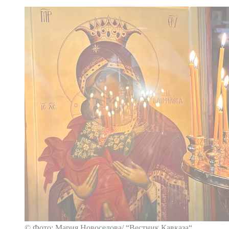
© Фото: Мария Новоселова/ “Вестник Кавказа“