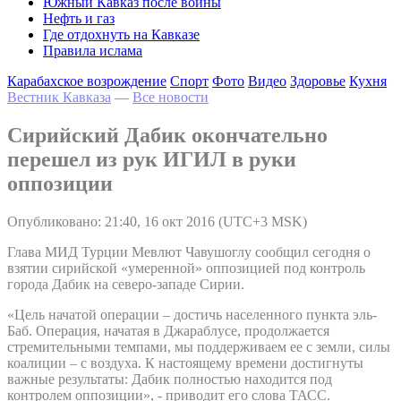
Южный Кавказ после войны
Нефть и газ
Где отдохнуть на Кавказе
Правила ислама
Карабахское возрождение
Спорт
Фото
Видео
Здоровье
Кухня
Вестник Кавказа
—
Все новости
Сирийский Дабик окончательно
перешел из рук ИГИЛ в руки
оппозиции
Опубликовано: 21:40, 16 окт 2016 (UTC+3 MSK)
Глава МИД Турции Мевлют Чавушоглу сообщил сегодня о
взятии сирийской «умеренной» оппозицией под контроль
города Дабик на северо-западе Сирии.
«Цель начатой операции – достичь населенного пункта эль-
Баб. Операция, начатая в Джараблусе, продолжается
стремительными темпами, мы поддерживаем ее с земли, силы
коалиции – с воздуха. К настоящему времени достигнуты
важные результаты: Дабик полностью находится под
контролем оппозиции», - приводит его слова ТАСС.