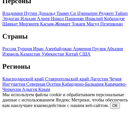
Персоны
Владимир Путин
Дональд Трамп
Си Цзиньпин
Реджеп Тайип
Эрдоган
Ильхам Алиев
Никол Пашинян
Ираклий Кобахидзе
Шавкат Мирзиеев
Касым-Жомарт Токаев
Масуд Пезешкиан
Страны
Россия
Турция
Иран
Азербайджан
Армения
Грузия
Абхазия
Израиль
Казахстан
Узбекистан
Китай
США
Регионы
Краснодарский край
Ставропольский край
Дагестан
Чечня
Ингушетия
Северная Осетия
Кабардино-Балкария
Карачаево-
Черкесия
Адыгея
Крым
Мы используем файлы cookie и обрабатываем персональные
данные с использованием Яндекс Метрики, чтобы обеспечить
вам наилучшее взаимодействие с нашим веб-сайтом.
ОК