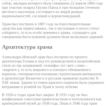
собор, закладка которого была совершена 22 апреля 1884 года
при участии экзарха Грузии Павла и при большом стечении
местного населения, состоящего из людей разных
национальностей, сословий и вероисповеданий.
Храм был построен в 1887 году на благотворительные
средства как православных, так и мусульман и носил статус
соборного, то есть особо значимого храма, служащего для
совершения богослужений духовенством нескольких церквей.
Архитектура храма
Александро-Невский храм был построен по проекту
архитектора Гольма и под его руководством в византийском
стиле из так называемой «плинфы» (от греч. слова –
«кирпич»), то есть широкого и плоского обожженного
кирпича, считавшегося основным строительным материалом
в архитектуре Византии и в русском храмовом зодчестве X-
XIII веков. Здание из темно-красного кирпича было украшено
витражами и резьбой по Храм в эпоху атеизма
В 1920-х годах храм был закрыт. В 1931 году он был
конфискован советским правительством и использовался как
краеведческий музей до 1938 года. Лишь в 1946 году храм