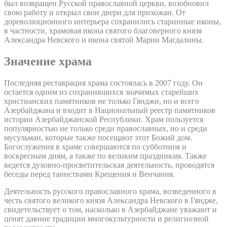
был возвращен Русской православной церкви, возобновил
свою работу и открыл свои двери для прихожан. От
дореволюционного интерьера сохранились старинные иконы,
в частности, храмовая икона святого благоверного князя
Александра Невского и икона святой Марии Магдалины.
Значение храма
Последняя реставрация храма состоялась в 2007 году. Он
остается одним из сохранившихся значимых старейших
христианских памятников не только Гянджи, но и всего
Азербайджана и входит в Национальный реестр памятников
истории Азербайджанской Республики. Храм пользуется
популярностью не только среди православных, но и среди
мусульман, которые также посещают этот Божий дом.
Богослужения в храме совершаются по субботним и
воскресным дням, а также по великим праздникам. Также
ведется духовно-просветительская деятельность, проводятся
беседы перед таинствами Крещения и Венчания.
Деятельность русского православного храма, возведенного в
честь святого великого князя Александра Невского в Гяндже,
свидетельствует о том, насколько в Азербайджане уважают и
ценят давние традиции многокультурности и религиозной