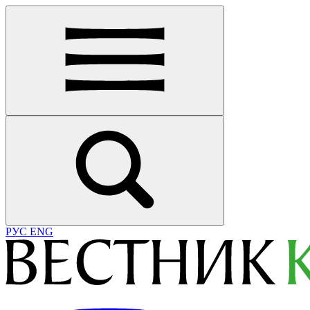
РУС
ENG