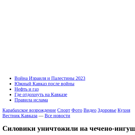
Война Израиля и Палестины 2023
Южный Кавказ после войны
Нефть и газ
Где отдохнуть на Кавказе
Правила ислама
Карабахское возрождение
Спорт
Фото
Видео
Здоровье
Кухня
Вестник Кавказа
—
Все новости
Силовики уничтожили на чечено-ингуш