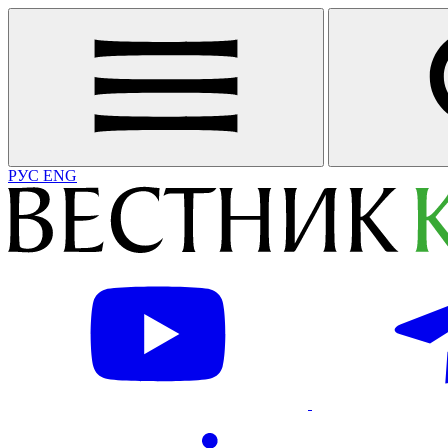
РУС
ENG