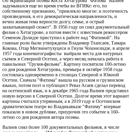
Об экранизации поэмы Коста Хетагурова "Фатима" Валиев
задумывался еще во время учебы во ВГИКе: его, по
собственному признанию, "привлекло многое: и поэтичность
произведения, и его демократическая направленность, и
вечно живая тема верности долгу, семье, и острый
захватывающий сюжет". В 1956 году он снял документальный
фильм о Хетагурове, а потом вместе с известным режиссером
Семеном Долидзе приступил к работе над "Фатимой". На
главные роли были утверждены Владимир Тхапсаев, Тамара
Кокова, Отар Мегвинетухуцеси и Гиули Чохонелидзе, в апреле
1957 года кинематографисты выбрали места для натурных
съемок в Северной Осетии, а через месяц началась работа в
павильонах "Грузия-фильма". Картину посвятили 100-летию
со дня рождения Хетагурова, премьера в октябре 1958 года
состоялась одновременно в столицах Северной и Южной
Осетии. Сначала "Фатима" вышла на русском и грузинском
языках, потом поэт и публицист Реваз Асаев сделал перевод
на осетинский язык, и в декабре 1965 года Валиев представил
новую версию в Северной Осетии. Долгое время этот вариант
картины считался утерянным, а в 2019 году в Осетинском
драматическом театре во Владикавказе "Фатиму" впервые
показали в новом дубляже, приурочив это событие к 160-
летию со дня рождения автора поэмы.
Валиев снял более 100 документальных фильмов, в числе