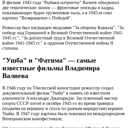
В фильме 1943 года "Рыбаки-патриоты" Валиев объединил
две тематические линии — фронтовые эпизоды и кадры,
показывающие будни тружеников тыла, а в 1945-м снял
картину "Возвращение с Победой".
Режиссер был награжден медалями "За оборону Кавказа", "За
победу над Германией в Великой Отечественной войне 1941-
1945 гг.", "За доблестный труд в Великой Отечественной
войне 1941-1945 гг." и орденом Отечественной войны II
степени.
"Ушба" и "Фатима" — самые
известные фильмы Владимира
Валиева
В 1946 году на Тбилисской киностудии режиссер создал
документальный фильм "Ушба" в память об известном
альпинисте Александре Джапаридзе. Заслуженный мастер
спорта СССР погиб в октябре 1945-го во время траверса
(подъема на вершину и спуск по разным маршрутам) вершин
Ушбы. В 1947 году картина была показана на международном
Венецианском кинофестивале.