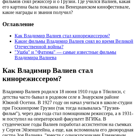
фильмов снял режиссер и о Грузии. Где учился Валиев, какая
его картина была показана на Венецианском кинофестивале,
какие награды и звания получил?
Оглавление
Как Владимир Валиев стал кинорежиссером?
Какие фильмы Владимир Валиев снял во время Великой
Отечественной войны?
"Ушба" и "Фатима" — самые известные фильмы
Владимира Валиева
Как Владимир Валиев стал
кинорежиссером?
Владимир Валиев родился 18 июня 1910 года в Тбилиси, с
детства часто бывал в родовом селе в Знаурском районе
Южной Осетии. В 1927 году он начал учиться в школе-студии
при Госкинпроме Грузии (так тогда называлась "Грузия-
фильм"), через два года стал помощником режиссера, а в 1931-
м поступил на операторский факультет ВГИКа. В
студенческие годы Валиев поработал ассистентом на съемках
у Сергея Эйзенштейна, а еще, как вспоминала его двоюродная
сестра Зоя Валиева, "вместе с однокурсниками Ермаковым,