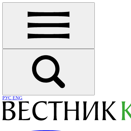
РУС
ENG