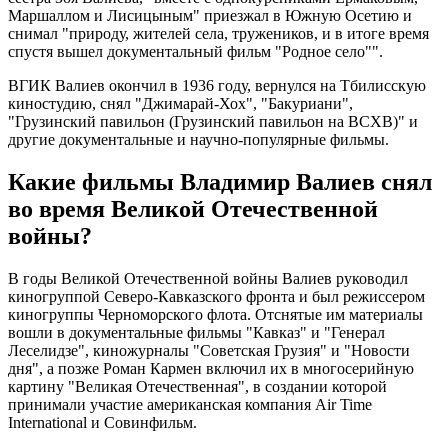
Маршаллом и Лисицыным" приезжал в Южную Осетию и
снимал "природу, жителей села, тружеников, и в итоге время
спустя вышел документальный фильм "Родное село"".
ВГИК Валиев окончил в 1936 году, вернулся на Тбилисскую
киностудию, снял "Джимарай-Хох", "Бакуриани",
"Грузинский павильон (Грузинский павильон на ВСХВ)" и
другие документальные и научно-популярные фильмы.
Какие фильмы Владимир Валиев снял
во время Великой Отечественной
войны?
В годы Великой Отечественной войны Валиев руководил
киногруппой Северо-Кавказского фронта и был режиссером
киногруппы Черноморского флота. Отснятые им материалы
вошли в документальные фильмы "Кавказ" и "Генерал
Леселидзе", киножурналы "Советская Грузия" и "Новости
дня", а позже Роман Кармен включил их в многосерийную
картину "Великая Отечественная", в создании которой
принимали участие американская компания Air Time
International и Совинфильм.