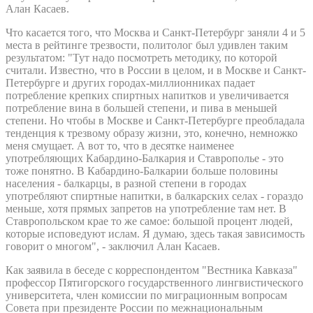
Алан Касаев.
Что касается того, что Москва и Санкт-Петербург заняли 4 и 5
места в рейтинге трезвости, политолог был удивлен таким
результатом: "Тут надо посмотреть методику, по которой
считали. Известно, что в России в целом, и в Москве и Санкт-
Петербурге и других городах-миллионниках падает
потребление крепких спиртных напитков и увеличивается
потребление вина в большей степени, и пива в меньшей
степени. Но чтобы в Москве и Санкт-Петербурге преобладала
тенденция к трезвому образу жизни, это, конечно, немножко
меня смущает. А вот то, что в десятке наименее
употребляющих Кабардино-Балкария и Ставрополье - это
тоже понятно. В Кабардино-Балкарии больше половины
населения - балкарцы, в разной степени в городах
употребляют спиртные напитки, в балкарских селах - гораздо
меньше, хотя прямых запретов на употребление там нет. В
Ставропольском крае то же самое: большой процент людей,
которые исповедуют ислам. Я думаю, здесь такая зависимость
говорит о многом", - заключил Алан Касаев.
Как заявила в беседе с корреспондентом "Вестника Кавказа"
профессор Пятигорского государственного лингвистического
университета, член комиссии по миграционным вопросам
Совета при президенте России по межнациональным