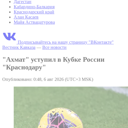
Дагестан
Кабардино-Балкария
Краснодарский край
Алан Касаев
Майя Аствацатурова
Подписывайтесь на нашу страницу "ВКонтакте"
Вестник Кавказа
—
Все новости
"Ахмат" уступил в Кубке России
"Краснодару"
Опубликовано: 0:48, 6 авг 2026 (UTC+3 MSK)