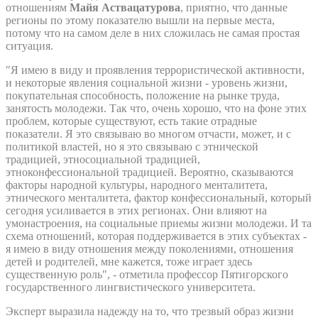
отношениям
Майя Аствацатурова
, приятно, что данные
регионы по этому показателю вышли на первые места,
потому что на самом деле в них сложилась не самая простая
ситуация.
"Я имею в виду и проявления террористической активности,
и некоторые явления социальной жизни - уровень жизни,
покупательная способность, положение на рынке труда,
занятость молодежи. Так что, очень хорошо, что на фоне этих
проблем, которые существуют, есть такие отрадные
показатели. Я это связываю во многом отчасти, может, и с
политикой властей, но я это связываю с этнической
традицией, этносоциальной традицией,
этноконфессиональной традицией. Вероятно, сказываются
факторы народной культуры, народного менталитета,
этнического менталитета, фактор конфессиональный, который
сегодня усиливается в этих регионах. Они влияют на
умонастроения, на социальные приемы жизни молодежи. И та
схема отношений, которая поддерживается в этих субъектах -
я имею в виду отношения между поколениями, отношения
детей и родителей, мне кажется, тоже играет здесь
существенную роль", - отметила профессор Пятигорского
государственного лингвистического университета.
Эксперт выразила надежду на то, что трезвый образ жизни