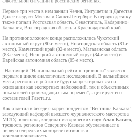
алкогольной ситуации в российских регионах.
Первые три места в нем заняли Чечня, Ингушетия и Дагестан.
Далее следуют Москва и Санкт-Петербург. В первую десятку
также попали Ростовская область, Севастополь, Кабардино-
Балкария, Волгоградская область и Краснодарский край.
На противоположном конце расположились Чукотский
автономный округ (80-е место), Новгородская область (81-е
место), Камчатский край (82-е место), Магаданская область
(83-е место), Ненецкий автономный округ (84-е место) и
Еврейская автономная область (85-е место).
"Настоящий "Национальный рейтинг трезвости" является
первым в цикле аналогичных исследований. В дальнейшем
места регионов в рейтинге будут корректироваться на
основании как экспертных наблюдений, так и объективных
показателей происходящих там перемен", - цитирует его
составителей Газета.ru.
Как отметил в беседе с корреспондентом "Вестника Кавказа"
заведующий кафедрой высшего журналистского мастерства
МГЛУ, политолог, кандидат исторических наук
Алан Касаев
,
трезвость регионов Северного Кавказа обуславливает в
первую очередь их монорелигиозность и
мононациональность.