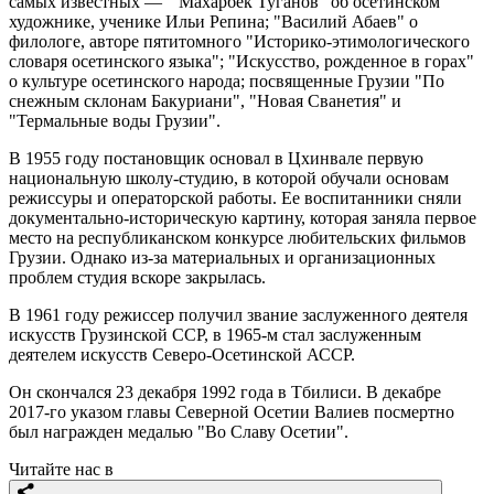
самых известных — "Махарбек Туганов" об осетинском
художнике, ученике Ильи Репина; "Василий Абаев" о
филологе, авторе пятитомного "Историко-этимологического
словаря осетинского языка"; "Искусство, рожденное в горах"
о культуре осетинского народа; посвященные Грузии "По
снежным склонам Бакуриани", "Новая Сванетия" и
"Термальные воды Грузии".
В 1955 году постановщик основал в Цхинвале первую
национальную школу-студию, в которой обучали основам
режиссуры и операторской работы. Ее воспитанники сняли
документально-историческую картину, которая заняла первое
место на республиканском конкурсе любительских фильмов
Грузии. Однако из-за материальных и организационных
проблем студия вскоре закрылась.
В 1961 году режиссер получил звание заслуженного деятеля
искусств Грузинской ССР, в 1965-м стал заслуженным
деятелем искусств Северо-Осетинской АССР.
Он скончался 23 декабря 1992 года в Тбилиси. В декабре
2017-го указом главы Северной Осетии Валиев посмертно
был награжден медалью "Во Славу Осетии".
Читайте нас в