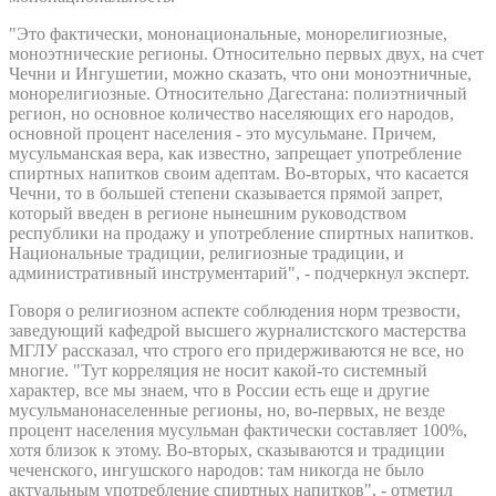
"Это фактически, мононациональные, монорелигиозные,
моноэтнические регионы. Относительно первых двух, на счет
Чечни и Ингушетии, можно сказать, что они моноэтничные,
монорелигиозные. Относительно Дагестана: полиэтничный
регион, но основное количество населяющих его народов,
основной процент населения - это мусульмане. Причем,
мусульманская вера, как известно, запрещает употребление
спиртных напитков своим адептам. Во-вторых, что касается
Чечни, то в большей степени сказывается прямой запрет,
который введен в регионе нынешним руководством
республики на продажу и употребление спиртных напитков.
Национальные традиции, религиозные традиции, и
административный инструментарий", - подчеркнул эксперт.
Говоря о религиозном аспекте соблюдения норм трезвости,
заведующий кафедрой высшего журналистского мастерства
МГЛУ рассказал, что строго его придерживаются не все, но
многие. "Тут корреляция не носит какой-то системный
характер, все мы знаем, что в России есть еще и другие
мусульманонаселенные регионы, но, во-первых, не везде
процент населения мусульман фактически составляет 100%,
хотя близок к этому. Во-вторых, сказываются и традиции
чеченского, ингушского народов: там никогда не было
актуальным употребление спиртных напитков", - отметил