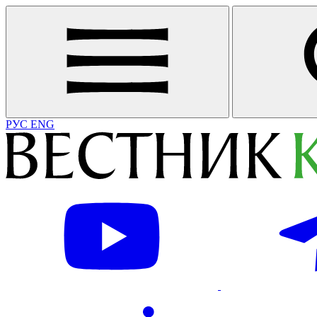
РУС
ENG