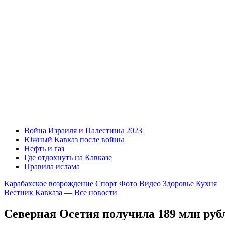
Война Израиля и Палестины 2023
Южный Кавказ после войны
Нефть и газ
Где отдохнуть на Кавказе
Правила ислама
Карабахское возрождение
Спорт
Фото
Видео
Здоровье
Кухня
Вестник Кавказа
—
Все новости
Северная Осетия получила 189 млн рубл