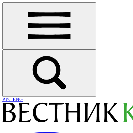
РУС
ENG