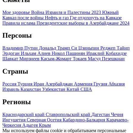
Мое здоровье
Война Израиля и Палестины 2023
Южный
Кавказ после войны
Нефть и газ
Где отдохнуть на Кавказе
Правила ислама
Президентские выборы в Азербайджане 2024
Персоны
Владимир Путин
Дональд Трамп
Си Цзиньпин
Реджеп Тайип
Эрдоган
Ильхам Алиев
Никол Пашинян
Ираклий Кобахидзе
Шавкат Мирзиеев
Касым-Жомарт Токаев
Масуд Пезешкиан
Страны
Россия
Турция
Иран
Азербайджан
Армения
Грузия
Абхазия
Израиль
Казахстан
Узбекистан
Китай
США
Регионы
Краснодарский край
Ставропольский край
Дагестан
Чечня
Ингушетия
Северная Осетия
Кабардино-Балкария
Карачаево-
Черкесия
Адыгея
Крым
Мы используем файлы cookie и обрабатываем персональные