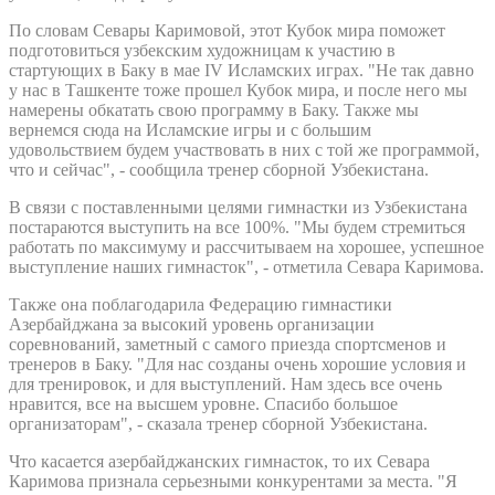
По словам Севары Каримовой, этот Кубок мира поможет
подготовиться узбекским художницам к участию в
стартующих в Баку в мае IV Исламских играх. "Не так давно
у нас в Ташкенте тоже прошел Кубок мира, и после него мы
намерены обкатать свою программу в Баку. Также мы
вернемся сюда на Исламские игры и с большим
удовольствием будем участвовать в них с той же программой,
что и сейчас", - сообщила тренер сборной Узбекистана.
В связи с поставленными целями гимнастки из Узбекистана
постараются выступить на все 100%. "Мы будем стремиться
работать по максимуму и рассчитываем на хорошее, успешное
выступление наших гимнасток", - отметила Севара Каримова.
Также она поблагодарила Федерацию гимнастики
Азербайджана за высокий уровень организации
соревнований, заметный с самого приезда спортсменов и
тренеров в Баку. "Для нас созданы очень хорошие условия и
для тренировок, и для выступлений. Нам здесь все очень
нравится, все на высшем уровне. Спасибо большое
организаторам", - сказала тренер сборной Узбекистана.
Что касается азербайджанских гимнасток, то их Севара
Каримова признала серьезными конкурентами за места. "Я