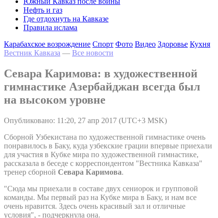
Южный Кавказ после войны
Нефть и газ
Где отдохнуть на Кавказе
Правила ислама
Карабахское возрождение
Спорт
Фото
Видео
Здоровье
Кухня
Вестник Кавказа
—
Все новости
Севара Каримова: в художественной
гимнастике Азербайджан всегда был
на высоком уровне
Опубликовано: 11:20, 27 апр 2017 (UTC+3 MSK)
Сборной Узбекистана по художественной гимнастике очень
понравилось в Баку, куда узбекские грации впервые приехали
для участия в Кубке мира по художественной гимнастике,
рассказала в беседе с корреспондентом "Вестника Кавказа"
тренер сборной
Севара Каримова
.
"Сюда мы приехали в составе двух сениорок и групповой
команды. Мы первый раз на Кубке мира в Баку, и нам все
очень нравится. Здесь очень красивый зал и отличные
условия", - подчеркнула она.