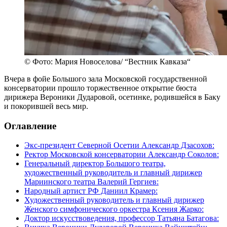
© Фото: Мария Новоселова/ “Вестник Кавказа“
Вчера в фойе Большого зала Московской государственной
консерватории прошло торжественное открытие бюста
дирижера Вероники Дударовой, осетинке, родившейся в Баку
и покорившей весь мир.
Оглавление
Экс-президент Северной Осетии Александр Дзасохов:
Ректор Московской консерватории Александр Соколов:
Генеральный директор Большого театра,
художественный руководитель и главный дирижер
Мариинского театра Валерий Гергиев:
Народный артист РФ Даниил Крамер:
Художественный руководитель и главный дирижер
Женского симфонического оркестра Ксения Жарко:
Доктор искусствоведения, профессор Татьяна Батагова: