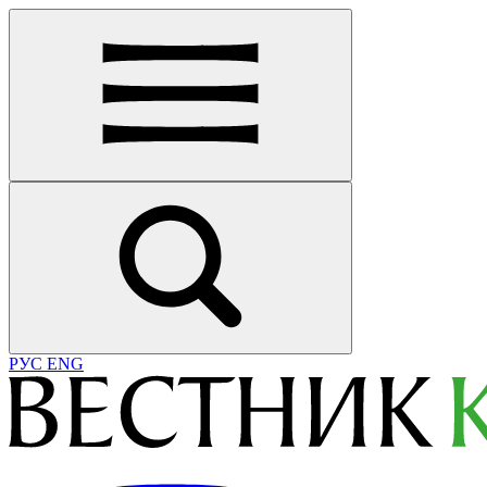
РУС
ENG