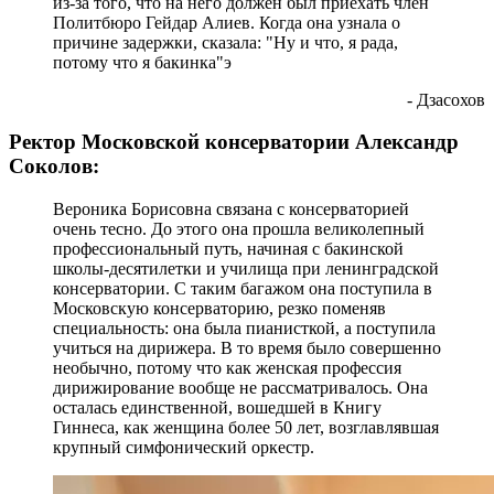
из-за того, что на него должен был приехать член
Политбюро Гейдар Алиев. Когда она узнала о
причине задержки, сказала: "Ну и что, я рада,
потому что я бакинка"э
- Дзасохов
Ректор Московской консерватории Александр
Соколов:
Вероника Борисовна связана с консерваторией
очень тесно. До этого она прошла великолепный
профессиональный путь, начиная с бакинской
школы-десятилетки и училища при ленинградской
консерватории. С таким багажом она поступила в
Московскую консерваторию, резко поменяв
специальность: она была пианисткой, а поступила
учиться на дирижера. В то время было совершенно
необычно, потому что как женская профессия
дирижирование вообще не рассматривалось. Она
осталась единственной, вошедшей в Книгу
Гиннеса, как женщина более 50 лет, возглавлявшая
крупный симфонический оркестр.