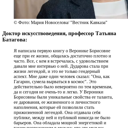
© Фото: Мария Новоселова/ "Вестник Кавказа"
Доктор искусствоведения, профессор Татьяна
Батагова:
Я написала первую книгу о Веронике Борисовне
еще при ее жизни, общалась достаточно плотно и
часто. Все, с кем я встречалась, с удовольствием
давали мне интервью о ней. Дударова стала при
жизни легендой, и это не только гендерный
аспект. Мне даже один человек сказал: "Она, как
Гагарин, сумела вырваться в космос". Это
действительно было невероятно по тем временам,
да и сегодня не очень-то и легко. У Вероники
Борисовны были уникальные свойства ее таланта,
ее дарования, ее жизненного и личностного
наполнения, которые ей позволили стать
прижизненной легендой. Она отдавала себя
публике, между ней и публикой никогда не было
барьеров. Она обладала мощной энергетикой и
таким погружением в музыку, что эту музыку