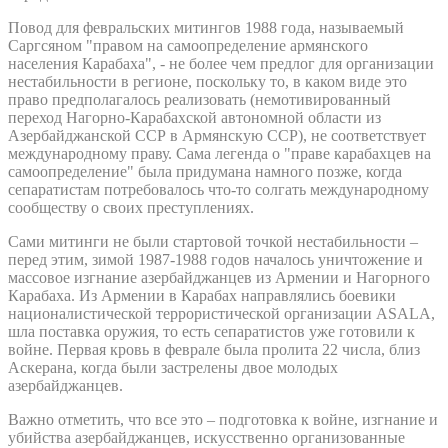
Повод для февральских митингов 1988 года, называемый
Саргсяном "правом на самоопределение армянского
населения Карабаха", - не более чем предлог для организации
нестабильности в регионе, поскольку то, в каком виде это
право предполагалось реализовать (немотивированный
переход Нагорно-Карабахской автономной области из
Азербайджанской ССР в Армянскую ССР), не соответствует
международному праву. Сама легенда о "праве карабахцев на
самоопределение" была придумана намного позже, когда
сепаратистам потребовалось что-то солгать международному
сообществу о своих преступлениях.
Сами митинги не были стартовой точкой нестабильности –
перед этим, зимой 1987-1988 годов началось уничтожение и
массовое изгнание азербайджанцев из Армении и Нагорного
Карабаха. Из Армении в Карабах направлялись боевики
националистической террористической организации ASALA,
шла поставка оружия, то есть сепаратистов уже готовили к
войне. Первая кровь в феврале была пролита 22 числа, близ
Аскерана, когда были застрелены двое молодых
азербайджанцев.
Важно отметить, что все это – подготовка к войне, изгнание и
убийства азербайджанцев, искусственно организованные