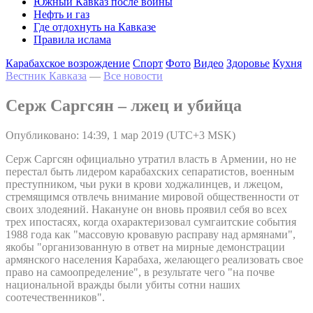
Южный Кавказ после войны
Нефть и газ
Где отдохнуть на Кавказе
Правила ислама
Карабахское возрождение
Спорт
Фото
Видео
Здоровье
Кухня
Вестник Кавказа
—
Все новости
Серж Саргсян – лжец и убийца
Опубликовано: 14:39, 1 мар 2019 (UTC+3 MSK)
Серж Саргсян официально утратил власть в Армении, но не
перестал быть лидером карабахских сепаратистов, военным
преступником, чьи руки в крови ходжалинцев, и лжецом,
стремящимся отвлечь внимание мировой общественности от
своих злодеяний. Накануне он вновь проявил себя во всех
трех ипостасях, когда охарактеризовал сумгаитские события
1988 года как "массовую кровавую расправу над армянами",
якобы "организованную в ответ на мирные демонстрации
армянского населения Карабаха, желающего реализовать свое
право на самоопределение", в результате чего "на почве
национальной вражды были убиты сотни наших
соотечественников".