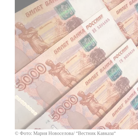
© Фото: Мария Новоселова/ “Вестник Кавказа“