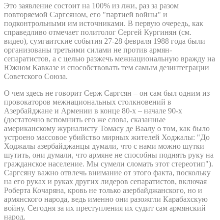
Это заявление состоит на 100% из лжи, раз за разом
повторяемой Саргсяном, его "партией войны" и
подконтрольными им источниками. В первую очередь, как
справедливо отмечает политолог Сергей Кургинян (см.
видео), сумгаитские события 27-28 февраля 1988 года были
организованы третьими силами не против армян-
сепаратистов, а с целью разжечь межнациональную вражду на
Южном Кавказе и способствовать тем самым дезинтеграции
Советского Союза.
О чем здесь не говорит Серж Саргсян – он сам был одним из
провокаторов межнациональных столкновений в
Азербайджане и Армении в конце 80-х – начале 90-х
(достаточно вспомнить его же слова, сказанные
американскому журналисту Томасу де Ваалу о том, как было
устроено массовое убийство мирных жителей Ходжалы: "До
Ходжалы азербайджанцы думали, что с нами можно шутки
шутить, они думали, что армяне не способны поднять руку на
гражданское население. Мы сумели сломать этот стереотип").
Саргсяну важно отвлечь внимание от этого факта, поскольку
на его руках и руках других лидеров сепаратистов, включая
Роберта Кочаряна, кровь не только азербайджанского, но и
армянского народа, ведь именно они разожгли Карабахскую
войну. Сегодня за их преступления их судит сам армянский
народ.