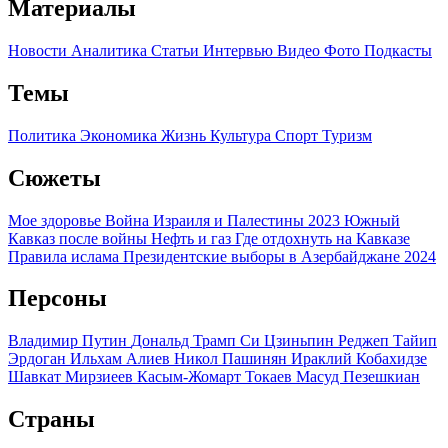
Материалы
Новости
Аналитика
Статьи
Интервью
Видео
Фото
Подкасты
Темы
Политика
Экономика
Жизнь
Культура
Спорт
Туризм
Сюжеты
Мое здоровье
Война Израиля и Палестины 2023
Южный
Кавказ после войны
Нефть и газ
Где отдохнуть на Кавказе
Правила ислама
Президентские выборы в Азербайджане 2024
Персоны
Владимир Путин
Дональд Трамп
Си Цзиньпин
Реджеп Тайип
Эрдоган
Ильхам Алиев
Никол Пашинян
Ираклий Кобахидзе
Шавкат Мирзиеев
Касым-Жомарт Токаев
Масуд Пезешкиан
Страны