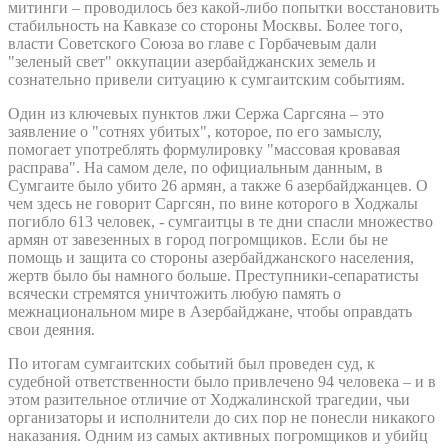
митинги – проводилось без какой-либо попытки восстановить
стабильность на Кавказе со стороны Москвы. Более того,
власти Советского Союза во главе с Горбачевым дали
"зеленый свет" оккупации азербайджанских земель и
сознательно привели ситуацию к сумгаитским событиям.
Один из ключевых пунктов лжи Сержа Саргсяна – это
заявление о "сотнях убитых", которое, по его замыслу,
помогает употреблять формулировку "массовая кровавая
расправа". На самом деле, по официальным данным, в
Сумгаите было убито 26 армян, а также 6 азербайджанцев. О
чем здесь не говорит Саргсян, по вине которого в Ходжалы
погибло 613 человек, - сумгаитцы в те дни спасли множество
армян от завезенных в город погромщиков. Если бы не
помощь и защита со стороны азербайджанского населения,
жертв было бы намного больше. Преступники-сепаратисты
всячески стремятся уничтожить любую память о
межнациональном мире в Азербайджане, чтобы оправдать
свои деяния.
По итогам сумгаитских событий был проведен суд, к
судебной ответственности было привлечено 94 человека – и в
этом разительное отличие от Ходжалинской трагедии, чьи
организаторы и исполнители до сих пор не понесли никакого
наказания. Одним из самых активных погромщиков и убийц