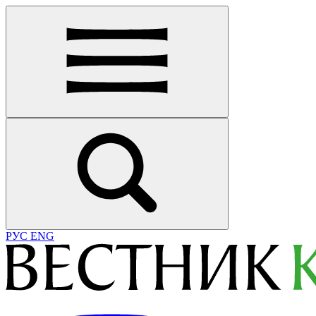
РУС
ENG