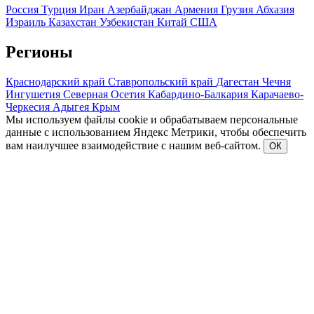
Россия
Турция
Иран
Азербайджан
Армения
Грузия
Абхазия
Израиль
Казахстан
Узбекистан
Китай
США
Регионы
Краснодарский край
Ставропольский край
Дагестан
Чечня
Ингушетия
Северная Осетия
Кабардино-Балкария
Карачаево-
Черкесия
Адыгея
Крым
Мы используем файлы cookie и обрабатываем персональные
данные с использованием Яндекс Метрики, чтобы обеспечить
вам наилучшее взаимодействие с нашим веб-сайтом.
ОК