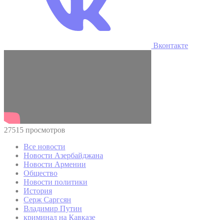
Вконтакте
27515 просмотров
Все новости
Новости Азербайджана
Новости Армении
Общество
Новости политики
История
Серж Саргсян
Владимир Путин
криминал на Кавказе