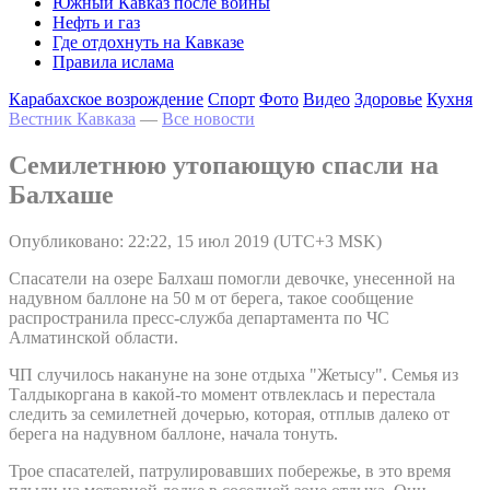
Южный Кавказ после войны
Нефть и газ
Где отдохнуть на Кавказе
Правила ислама
Карабахское возрождение
Спорт
Фото
Видео
Здоровье
Кухня
Вестник Кавказа
—
Все новости
Семилетнюю утопающую спасли на
Балхаше
Опубликовано: 22:22, 15 июл 2019 (UTC+3 MSK)
Спасатели на озере Балхаш помогли девочке, унесенной на
надувном баллоне на 50 м от берега, такое сообщение
распространила пресс-служба департамента по ЧС
Алматинской области.
ЧП случилось накануне на зоне отдыха "Жетысу". Семья из
Талдыкоргана в какой-то момент отвлеклась и перестала
следить за семилетней дочерью, которая, отплыв далеко от
берега на надувном баллоне, начала тонуть.
Трое спасателей, патрулировавших побережье, в это время