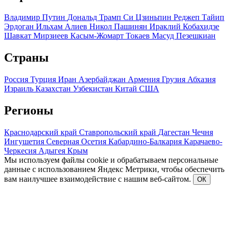
Владимир Путин
Дональд Трамп
Си Цзиньпин
Реджеп Тайип
Эрдоган
Ильхам Алиев
Никол Пашинян
Ираклий Кобахидзе
Шавкат Мирзиеев
Касым-Жомарт Токаев
Масуд Пезешкиан
Страны
Россия
Турция
Иран
Азербайджан
Армения
Грузия
Абхазия
Израиль
Казахстан
Узбекистан
Китай
США
Регионы
Краснодарский край
Ставропольский край
Дагестан
Чечня
Ингушетия
Северная Осетия
Кабардино-Балкария
Карачаево-
Черкесия
Адыгея
Крым
Мы используем файлы cookie и обрабатываем персональные
данные с использованием Яндекс Метрики, чтобы обеспечить
вам наилучшее взаимодействие с нашим веб-сайтом.
ОК