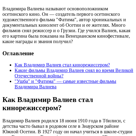
Владимира Валиева называют основоположником
осетинского кино. Он — создатель первого осетинского
художественного фильма "Фатима", автор хроникальных и
документальных кинолент об Осетии и ее жителях. Много
фильмов снял режиссер и о Грузии. Где учился Валиев, какая
его картина была показана на Венецианском кинофестивале,
какие награды и звания получил?
Оглавление
Как Владимир Валиев стал кинорежиссером?
Какие фильмы Владимир Валиев снял во время Великой
Отечественной войны?
"Ушба" и "Фатима" — самые известные фильмы
Владимира Валиева
Как Владимир Валиев стал
кинорежиссером?
Владимир Валиев родился 18 июня 1910 года в Тбилиси, с
детства часто бывал в родовом селе в Знаурском районе
Южной Осетии. В 1927 году он начал учиться в школе-студии