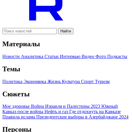
Найти
Материалы
Новости
Аналитика
Статьи
Интервью
Видео
Фото
Подкасты
Темы
Политика
Экономика
Жизнь
Культура
Спорт
Туризм
Сюжеты
Мое здоровье
Война Израиля и Палестины 2023
Южный
Кавказ после войны
Нефть и газ
Где отдохнуть на Кавказе
Правила ислама
Президентские выборы в Азербайджане 2024
Персоны