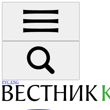
РУС
ENG