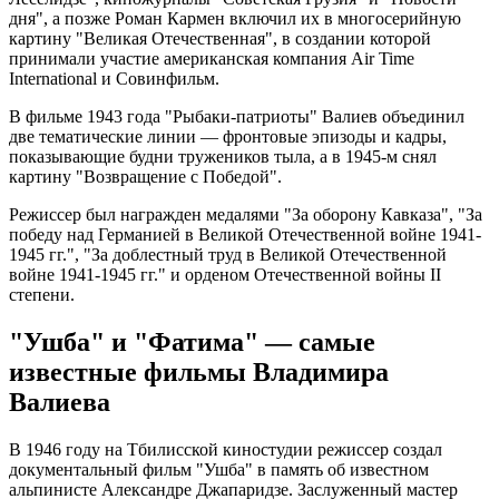
дня", а позже Роман Кармен включил их в многосерийную
картину "Великая Отечественная", в создании которой
принимали участие американская компания Air Time
International и Совинфильм.
В фильме 1943 года "Рыбаки-патриоты" Валиев объединил
две тематические линии — фронтовые эпизоды и кадры,
показывающие будни тружеников тыла, а в 1945-м снял
картину "Возвращение с Победой".
Режиссер был награжден медалями "За оборону Кавказа", "За
победу над Германией в Великой Отечественной войне 1941-
1945 гг.", "За доблестный труд в Великой Отечественной
войне 1941-1945 гг." и орденом Отечественной войны II
степени.
"Ушба" и "Фатима" — самые
известные фильмы Владимира
Валиева
В 1946 году на Тбилисской киностудии режиссер создал
документальный фильм "Ушба" в память об известном
альпинисте Александре Джапаридзе. Заслуженный мастер