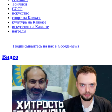
Тбилиси
СССР
искусство
спорт на Кавказе
культура на Кавказе
искусство на Кавказе
награды
Подписывайтесь на наc в Google-news
Видео