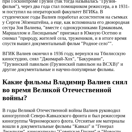
при Госкинпроме Грузии (так тогда называлась "Грузия-
фильм"), через два года стал помощником режиссера, а в 1931-
м поступил на операторский факультет ВГИКа. В
студенческие годы Валиев поработал ассистентом на съемках
у Сергея Эйзенштейна, а еще, как вспоминала его двоюродная
сестра Зоя Валиева, "вместе с однокурсниками Ермаковым,
Маршаллом и Лисицыным" приезжал в Южную Осетию и
снимал "природу, жителей села, тружеников, и в итоге время
спустя вышел документальный фильм "Родное село"".
ВГИК Валиев окончил в 1936 году, вернулся на Тбилисскую
киностудию, снял "Джимарай-Хох", "Бакуриани",
"Грузинский павильон (Грузинский павильон на ВСХВ)" и
другие документальные и научно-популярные фильмы.
Какие фильмы Владимир Валиев снял
во время Великой Отечественной
войны?
В годы Великой Отечественной войны Валиев руководил
киногруппой Северо-Кавказского фронта и был режиссером
киногруппы Черноморского флота. Отснятые им материалы
вошли в документальные фильмы "Кавказ" и "Генерал
Леселидзе", киножурналы "Советская Грузия" и "Новости