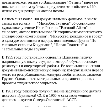
драматическом театре во Владикавказе "Фатиму" впервые
показали в новом дубляже, приурочив это событие к 160-
летию со дня рождения автора поэмы.
Валиев снял более 100 документальных фильмов, в числе
самых известных — "Махарбек Туганов" об осетинском
художнике, ученике Ильи Репина; "Василий Абаев" о
филологе, авторе пятитомного "Историко-этимологического
словаря осетинского языка"; "Искусство, рожденное в горах"
о культуре осетинского народа; посвященные Грузии "По
снежным склонам Бакуриани", "Новая Сванетия" и
"Термальные воды Грузии".
В 1955 году постановщик основал в Цхинвале первую
национальную школу-студию, в которой обучали основам
режиссуры и операторской работы. Ее воспитанники сняли
документально-историческую картину, которая заняла первое
место на республиканском конкурсе любительских фильмов
Грузии. Однако из-за материальных и организационных
проблем студия вскоре закрылась.
В 1961 году режиссер получил звание заслуженного деятеля
искусств Грузинской ССР, в 1965-м стал заслуженным
деятелем искусств Северо-Осетинской АССР.