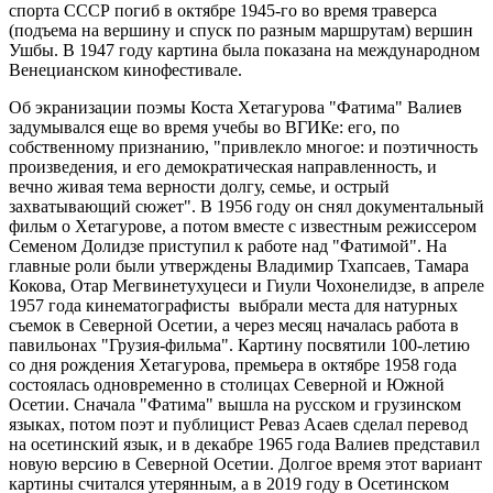
спорта СССР погиб в октябре 1945-го во время траверса
(подъема на вершину и спуск по разным маршрутам) вершин
Ушбы. В 1947 году картина была показана на международном
Венецианском кинофестивале.
Об экранизации поэмы Коста Хетагурова "Фатима" Валиев
задумывался еще во время учебы во ВГИКе: его, по
собственному признанию, "привлекло многое: и поэтичность
произведения, и его демократическая направленность, и
вечно живая тема верности долгу, семье, и острый
захватывающий сюжет". В 1956 году он снял документальный
фильм о Хетагурове, а потом вместе с известным режиссером
Семеном Долидзе приступил к работе над "Фатимой". На
главные роли были утверждены Владимир Тхапсаев, Тамара
Кокова, Отар Мегвинетухуцеси и Гиули Чохонелидзе, в апреле
1957 года кинематографисты выбрали места для натурных
съемок в Северной Осетии, а через месяц началась работа в
павильонах "Грузия-фильма". Картину посвятили 100-летию
со дня рождения Хетагурова, премьера в октябре 1958 года
состоялась одновременно в столицах Северной и Южной
Осетии. Сначала "Фатима" вышла на русском и грузинском
языках, потом поэт и публицист Реваз Асаев сделал перевод
на осетинский язык, и в декабре 1965 года Валиев представил
новую версию в Северной Осетии. Долгое время этот вариант
картины считался утерянным, а в 2019 году в Осетинском