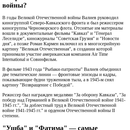
войны?
В годы Великой Отечественной войны Валиев руководил
киногруппой Северо-Кавказского фронта и был режиссером
киногруппы Черноморского флота. Отснятые им материалы
вошли в документальные фильмы "Кавказ" и "Генерал
Леселидзе", киножурналы "Советская Грузия" и "Новости
дня", а позже Роман Кармен включил их в многосерийную
картину "Великая Отечественная", в создании которой
принимали участие американская компания Air Time
International и Совинфильм.
В фильме 1943 года "Рыбаки-патриоты" Валиев объединил
две тематические линии — фронтовые эпизоды и кадры,
показывающие будни тружеников тыла, а в 1945-м снял
картину "Возвращение с Победой".
Режиссер был награжден медалями "За оборону Кавказа", "За
победу над Германией в Великой Отечественной войне 1941-
1945 гг.", "За доблестный труд в Великой Отечественной
войне 1941-1945 гг." и орденом Отечественной войны II
степени.
"Ушба" и "Фатима" — самые