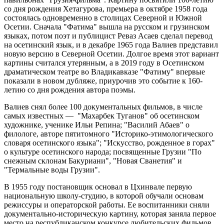
со дня рождения Хетагурова, премьера в октябре 1958 года
состоялась одновременно в столицах Северной и Южной
Осетии. Сначала "Фатима" вышла на русском и грузинском
языках, потом поэт и публицист Реваз Асаев сделал перевод
на осетинский язык, и в декабре 1965 года Валиев представил
новую версию в Северной Осетии. Долгое время этот вариант
картины считался утерянным, а в 2019 году в Осетинском
драматическом театре во Владикавказе "Фатиму" впервые
показали в новом дубляже, приурочив это событие к 160-
летию со дня рождения автора поэмы.
Валиев снял более 100 документальных фильмов, в числе
самых известных — "Махарбек Туганов" об осетинском
художнике, ученике Ильи Репина; "Василий Абаев" о
филологе, авторе пятитомного "Историко-этимологического
словаря осетинского языка"; "Искусство, рожденное в горах"
о культуре осетинского народа; посвященные Грузии "По
снежным склонам Бакуриани", "Новая Сванетия" и
"Термальные воды Грузии".
В 1955 году постановщик основал в Цхинвале первую
национальную школу-студию, в которой обучали основам
режиссуры и операторской работы. Ее воспитанники сняли
документально-историческую картину, которая заняла первое
место на республиканском конкурсе любительских фильмов