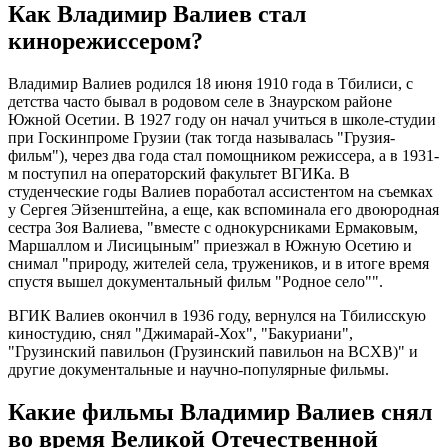
Как Владимир Валиев стал
кинорежиссером?
Владимир Валиев родился 18 июня 1910 года в Тбилиси, с
детства часто бывал в родовом селе в Знаурском районе
Южной Осетии. В 1927 году он начал учиться в школе-студии
при Госкинпроме Грузии (так тогда называлась "Грузия-
фильм"), через два года стал помощником режиссера, а в 1931-
м поступил на операторский факультет ВГИКа. В
студенческие годы Валиев поработал ассистентом на съемках
у Сергея Эйзенштейна, а еще, как вспоминала его двоюродная
сестра Зоя Валиева, "вместе с однокурсниками Ермаковым,
Маршаллом и Лисицыным" приезжал в Южную Осетию и
снимал "природу, жителей села, тружеников, и в итоге время
спустя вышел документальный фильм "Родное село"".
ВГИК Валиев окончил в 1936 году, вернулся на Тбилисскую
киностудию, снял "Джимарай-Хох", "Бакуриани",
"Грузинский павильон (Грузинский павильон на ВСХВ)" и
другие документальные и научно-популярные фильмы.
Какие фильмы Владимир Валиев снял
во время Великой Отечественной