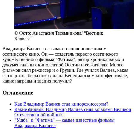
© Фото: Анастасия Тесемникова/ “Вестник
Кавказа“
Владимира Валиева называют основоположником
осетинского кино. Он — создатель первого осетинского
художественного фильма "Фатима", автор хроникальных и
документальных кинолент об Осетии и ее жителях. Много
фильмов снял режиссер и о Грузии. Где учился Валиев, какая
его картина была показана на Венецианском кинофестивале,
какие награды и звания получил?
Оглавление
Как Владимир Валиев стал кинорежиссером?
Какие фильмы Владимир Валиев снял во время Великой
Отечественной войны?
"Ушба" и "Фатима" — самые известные фильмы
Владимира Валиева