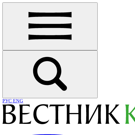
РУС
ENG