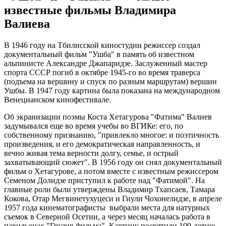
известные фильмы Владимира
Валиева
В 1946 году на Тбилисской киностудии режиссер создал
документальный фильм "Ушба" в память об известном
альпинисте Александре Джапаридзе. Заслуженный мастер
спорта СССР погиб в октябре 1945-го во время траверса
(подъема на вершину и спуск по разным маршрутам) вершин
Ушбы. В 1947 году картина была показана на международном
Венецианском кинофестивале.
Об экранизации поэмы Коста Хетагурова "Фатима" Валиев
задумывался еще во время учебы во ВГИКе: его, по
собственному признанию, "привлекло многое: и поэтичность
произведения, и его демократическая направленность, и
вечно живая тема верности долгу, семье, и острый
захватывающий сюжет". В 1956 году он снял документальный
фильм о Хетагурове, а потом вместе с известным режиссером
Семеном Долидзе приступил к работе над "Фатимой". На
главные роли были утверждены Владимир Тхапсаев, Тамара
Кокова, Отар Мегвинетухуцеси и Гиули Чохонелидзе, в апреле
1957 года кинематографисты выбрали места для натурных
съемок в Северной Осетии, а через месяц началась работа в
павильонах "Грузия-фильма". Картину посвятили 100-летию