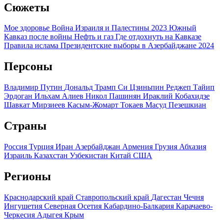
Сюжеты
Мое здоровье
Война Израиля и Палестины 2023
Южный
Кавказ после войны
Нефть и газ
Где отдохнуть на Кавказе
Правила ислама
Президентские выборы в Азербайджане 2024
Персоны
Владимир Путин
Дональд Трамп
Си Цзиньпин
Реджеп Тайип
Эрдоган
Ильхам Алиев
Никол Пашинян
Ираклий Кобахидзе
Шавкат Мирзиеев
Касым-Жомарт Токаев
Масуд Пезешкиан
Страны
Россия
Турция
Иран
Азербайджан
Армения
Грузия
Абхазия
Израиль
Казахстан
Узбекистан
Китай
США
Регионы
Краснодарский край
Ставропольский край
Дагестан
Чечня
Ингушетия
Северная Осетия
Кабардино-Балкария
Карачаево-
Черкесия
Адыгея
Крым