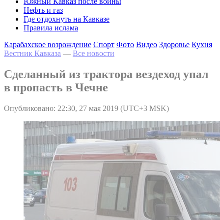
Южный Кавказ после войны
Нефть и газ
Где отдохнуть на Кавказе
Правила ислама
Карабахское возрождение
Спорт
Фото
Видео
Здоровье
Кухня
Вестник Кавказа
—
Все новости
Сделанный из трактора вездеход упал
в пропасть в Чечне
Опубликовано: 22:30, 27 мая 2019 (UTC+3 MSK)