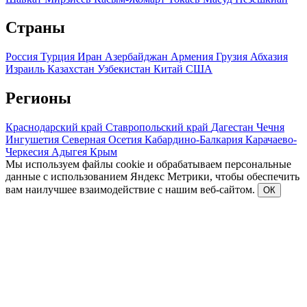
Страны
Россия
Турция
Иран
Азербайджан
Армения
Грузия
Абхазия
Израиль
Казахстан
Узбекистан
Китай
США
Регионы
Краснодарский край
Ставропольский край
Дагестан
Чечня
Ингушетия
Северная Осетия
Кабардино-Балкария
Карачаево-
Черкесия
Адыгея
Крым
Мы используем файлы cookie и обрабатываем персональные
данные с использованием Яндекс Метрики, чтобы обеспечить
вам наилучшее взаимодействие с нашим веб-сайтом.
ОК