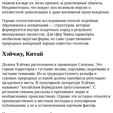
первом взгляде их легко принять за рукотворные объекты.
Неудивительно, что вокруг них возникли версии о
неизвестной цивилизации и даже внеземном происхождении.
Однако геологические исследования относят подобные
образования к конкрециям — структурам, которые
формируются внутри осадочных пород в результате
минеральных процессов. Для сфер Чампа характерна
необычная округлая форма, но само существование
природных конкреций хорошо известно геологам.
Хэйчжу, Китай
Долина Хэйчжу расположена в провинции Сычуань. Это
горная территория с густыми лесами, ущельями, водоемами и
частыми туманами. Из-за труднодоступного рельефа и
суровых природных условий долина приобрела репутацию
загадочного места. В популярной литературе Хэйчжу
называют "китайским Бермудским треугольником". С
регионом связаны рассказы о пропавших людях и
необъяснимых происшествиях. Однако эти истории относятся
преимущественно к местным легендам и популярным
публикациям, а не к установленным научным фактам.