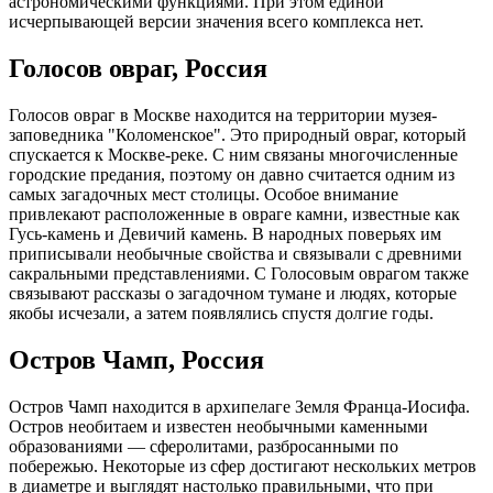
астрономическими функциями. При этом единой
исчерпывающей версии значения всего комплекса нет.
Голосов овраг, Россия
Голосов овраг в Москве находится на территории музея-
заповедника "Коломенское". Это природный овраг, который
спускается к Москве-реке. С ним связаны многочисленные
городские предания, поэтому он давно считается одним из
самых загадочных мест столицы. Особое внимание
привлекают расположенные в овраге камни, известные как
Гусь-камень и Девичий камень. В народных поверьях им
приписывали необычные свойства и связывали с древними
сакральными представлениями. С Голосовым оврагом также
связывают рассказы о загадочном тумане и людях, которые
якобы исчезали, а затем появлялись спустя долгие годы.
Остров Чамп, Россия
Остров Чамп находится в архипелаге Земля Франца-Иосифа.
Остров необитаем и известен необычными каменными
образованиями — сферолитами, разбросанными по
побережью. Некоторые из сфер достигают нескольких метров
в диаметре и выглядят настолько правильными, что при