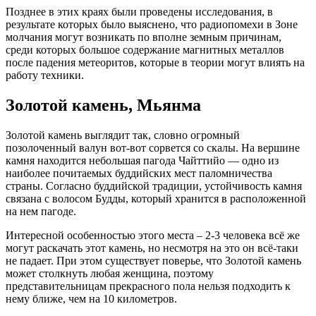
Позднее в этих краях были проведены исследования, в
результате которых было выяснено, что радиопомехи в Зоне
молчания могут возникать по вполне земным причинам,
среди которых большое содержание магнитных металлов
после падения метеоритов, которые в теории могут влиять на
работу техники.
Золотой камень, Мьянма
Золотой камень выглядит так, словно огромный
позолоченный валун вот-вот сорвется со скалы. На вершине
камня находится небольшая пагода Чайттийо — одно из
наиболее почитаемых буддийских мест паломничества
страны. Согласно буддийской традиции, устойчивость камня
связана с волосом Будды, который хранится в расположенной
на нем пагоде.
Интересной особенностью этого места – 2-3 человека всё же
могут раскачать этот камень, но несмотря на это он всё-таки
не падает. При этом существует поверье, что Золотой камень
может столкнуть любая женщина, поэтому
представительницам прекрасного пола нельзя подходить к
нему ближе, чем на 10 километров.