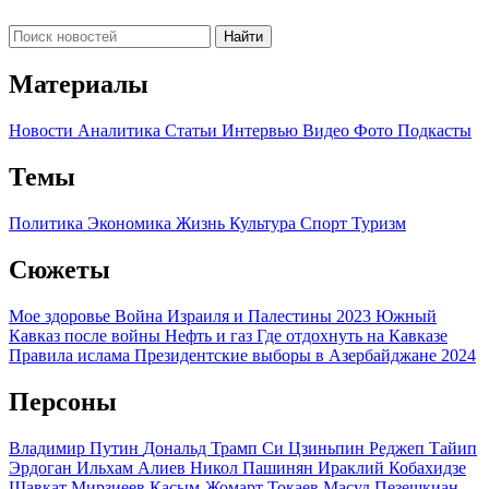
Найти
Материалы
Новости
Аналитика
Статьи
Интервью
Видео
Фото
Подкасты
Темы
Политика
Экономика
Жизнь
Культура
Спорт
Туризм
Сюжеты
Мое здоровье
Война Израиля и Палестины 2023
Южный
Кавказ после войны
Нефть и газ
Где отдохнуть на Кавказе
Правила ислама
Президентские выборы в Азербайджане 2024
Персоны
Владимир Путин
Дональд Трамп
Си Цзиньпин
Реджеп Тайип
Эрдоган
Ильхам Алиев
Никол Пашинян
Ираклий Кобахидзе
Шавкат Мирзиеев
Касым-Жомарт Токаев
Масуд Пезешкиан