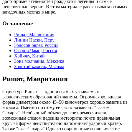
достопримечательностей рождаются легенды и самые
невероятные версии. В этом материале рассказываем о самых
загадочных местах в мире.
Оглавление
Ришат, Мавритания
Линии Наски, Перу
Голосов овраг, Россия
Остров Чамп, Россия
Хэйчжу, Китай
Зона молчания, Мексика
Золотой камень, Мьянма
Ришат, Мавритания
Структура Ришат — одно из самых узнаваемых
геологических образований планеты. Огромная кольцевая
форма диаметром около 45–50 километров хорошо заметна из
космоса. Именно поэтому ее часто называют "глазом
Сахары". Необычный объект долгое время считали
возможным следом падения метеорита: почти правильная
круглая форма действительно напоминает ударный кратер.
Также "глаз Сахары" Однако современные геологические