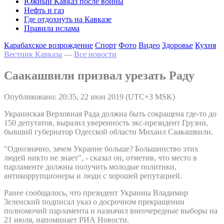
Южный Кавказ после войны
Нефть и газ
Где отдохнуть на Кавказе
Правила ислама
Карабахское возрождение
Спорт
Фото
Видео
Здоровье
Кухня
Вестник Кавказа
—
Все новости
Саакашвили призвал урезать Раду
Опубликовано: 20:35, 22 июн 2019 (UTC+3 MSK)
Украинская Верховная Рада должна быть сокращена где-то до
150 депутатов, выразил уверенность экс-президент Грузии,
бывший губернатор Одесской области Михаил Саакашвили.
"Однозначно, зачем Украине больше? Большинство этих
людей никто не знает", - сказал он, отметив, что место в
парламенте должны получить молодые политики,
антикоррупционеры и люди с хорошей репутацией.
Ранее сообщалось, что президент Украниы Владимир
Зеленский подписал указ о досрочном прекращении
полномочий парламента и назначил внеочередные выборы на
21 июля, напоминает РИА Новости.