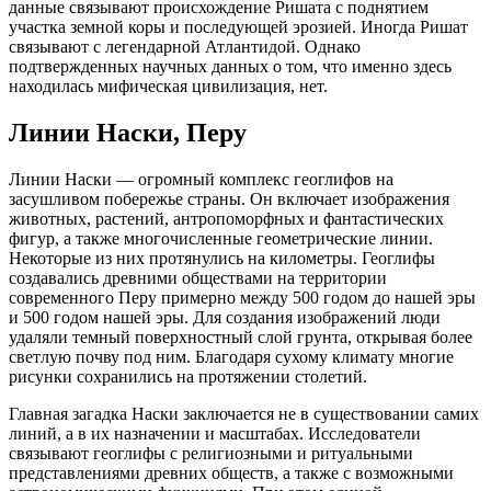
данные связывают происхождение Ришата с поднятием
участка земной коры и последующей эрозией. Иногда Ришат
связывают с легендарной Атлантидой. Однако
подтвержденных научных данных о том, что именно здесь
находилась мифическая цивилизация, нет.
Линии Наски, Перу
Линии Наски — огромный комплекс геоглифов на
засушливом побережье страны. Он включает изображения
животных, растений, антропоморфных и фантастических
фигур, а также многочисленные геометрические линии.
Некоторые из них протянулись на километры. Геоглифы
создавались древними обществами на территории
современного Перу примерно между 500 годом до нашей эры
и 500 годом нашей эры. Для создания изображений люди
удаляли темный поверхностный слой грунта, открывая более
светлую почву под ним. Благодаря сухому климату многие
рисунки сохранились на протяжении столетий.
Главная загадка Наски заключается не в существовании самих
линий, а в их назначении и масштабах. Исследователи
связывают геоглифы с религиозными и ритуальными
представлениями древних обществ, а также с возможными