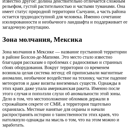
Известно другое: долина действительно отличается сложным
рельефом, густой растительностью и частыми туманами. Она
имеет статус природной территории Сычуани, а часть района
остается труднодоступной для человека. Именно сочетание
изолированности и необычного ландшафта и поддерживает ее
загадочную репутацию.
Зона молчания, Мексика
Зона молчания в Мексике — название пустынной территории
в районе Болсон-де-Мапими. Это место стало известно
благодаря рассказам о проблемах с радиосвязью и странных
сбоях оборудования. Вокруг территории со временем
возникла целая система легенд: ей приписывали магнитные
аномалии, необычное воздействие на технику, частое падение
метеоритов и даже визиты внеземных существ. Однажды в
этих краях даже упала американская ракета. Именно после
этого случая и поползли слухи об аномальности этой зоны.
Дело в том, что местоположение обломков держали в
строжайшем секрете от СМИ, а территория тщательно
охранялась. Местные нанятые для охраны и начали
распространять истории о таинственности этих краев, что
натолкнуло однажды на мысль о том, что на этом можно и
заработать.