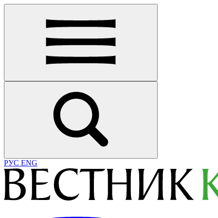
РУС
ENG