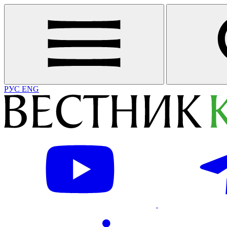
РУС
ENG