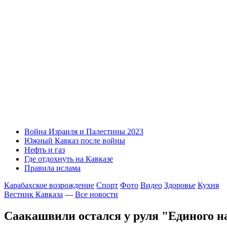
Война Израиля и Палестины 2023
Южный Кавказ после войны
Нефть и газ
Где отдохнуть на Кавказе
Правила ислама
Карабахское возрождение
Спорт
Фото
Видео
Здоровье
Кухня
Вестник Кавказа
—
Все новости
Саакашвили остался у руля "Единого 