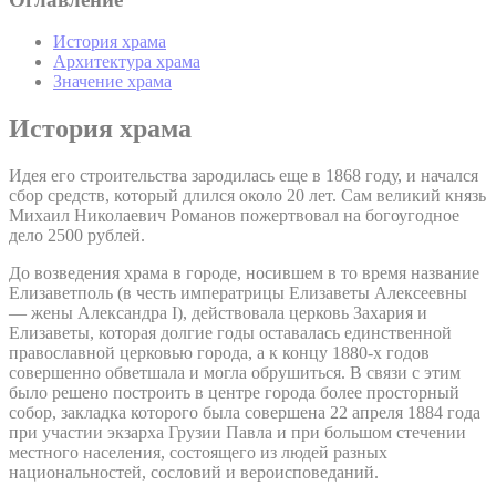
История храма
Архитектура храма
Значение храма
История храма
Идея его строительства зародилась еще в 1868 году, и начался
сбор средств, который длился около 20 лет. Сам великий князь
Михаил Николаевич Романов пожертвовал на богоугодное
дело 2500 рублей.
До возведения храма в городе, носившем в то время название
Елизаветполь (в честь императрицы Елизаветы Алексеевны
— жены Александра I), действовала церковь Захария и
Елизаветы, которая долгие годы оставалась единственной
православной церковью города, а к концу 1880-х годов
совершенно обветшала и могла обрушиться. В связи с этим
было решено построить в центре города более просторный
собор, закладка которого была совершена 22 апреля 1884 года
при участии экзарха Грузии Павла и при большом стечении
местного населения, состоящего из людей разных
национальностей, сословий и вероисповеданий.