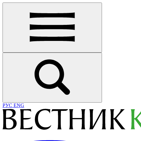
РУС
ENG