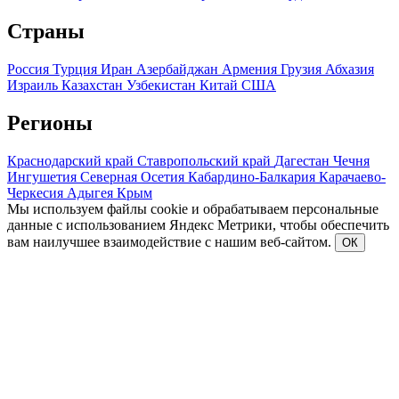
Страны
Россия
Турция
Иран
Азербайджан
Армения
Грузия
Абхазия
Израиль
Казахстан
Узбекистан
Китай
США
Регионы
Краснодарский край
Ставропольский край
Дагестан
Чечня
Ингушетия
Северная Осетия
Кабардино-Балкария
Карачаево-
Черкесия
Адыгея
Крым
Мы используем файлы cookie и обрабатываем персональные
данные с использованием Яндекс Метрики, чтобы обеспечить
вам наилучшее взаимодействие с нашим веб-сайтом.
ОК