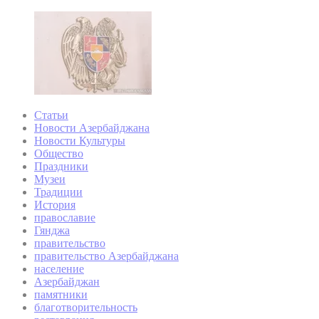
Статьи
Новости Азербайджана
Новости Культуры
Общество
Праздники
Музеи
Традиции
История
православие
Гянджа
правительство
правительство Азербайджана
население
Азербайджан
памятники
благотворительность