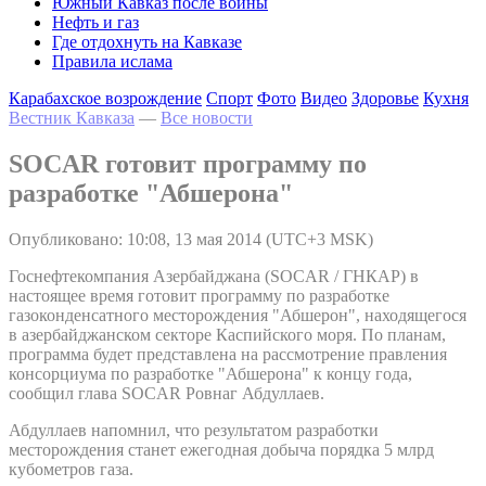
Южный Кавказ после войны
Нефть и газ
Где отдохнуть на Кавказе
Правила ислама
Карабахское возрождение
Спорт
Фото
Видео
Здоровье
Кухня
Вестник Кавказа
—
Все новости
SOCAR готовит программу по
разработке "Абшерона"
Опубликовано: 10:08, 13 мая 2014 (UTC+3 MSK)
Госнефтекомпания Азербайджана (SOCAR / ГНКАР) в
настоящее время готовит программу по разработке
газоконденсатного месторождения "Абшерон", находящегося
в азербайджанском секторе Каспийского моря. По планам,
программа будет представлена на рассмотрение правления
консорциума по разработке "Абшерона" к концу года,
сообщил глава SOCAR Ровнаг Абдуллаев.
Абдуллаев напомнил, что результатом разработки
месторождения станет ежегодная добыча порядка 5 млрд
кубометров газа.