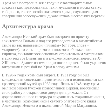
Храм был построен в 1887 году на благотворительные
средства как православных, так и мусульман и носил статус
соборного, то есть особо значимого храма, служащего для
совершения богослужений духовенством нескольких церквей.
Архитектура храма
Александро-Невский храм был построен по проекту
архитектора Гольма и под его руководством в византийском
стиле из так называемой «плинфы» (от греч. слова –
«кирпич»), то есть широкого и плоского обожженного
кирпича, считавшегося основным строительным материалом
в архитектуре Византии и в русском храмовом зодчестве X-
XIII веков. Здание из темно-красного кирпича было украшено
витражами и резьбой по Храм в эпоху атеизма
В 1920-х годах храм был закрыт. В 1931 году он был
конфискован советским правительством и использовался как
краеведческий музей до 1938 года. Лишь в 1946 году храм
был возвращен Русской православной церкви, возобновил
свою работу и открыл свои двери для прихожан. От
дореволюционного интерьера сохранились старинные иконы,
в частности, храмовая икона святого благоверного князя
Александра Невского и икона святой Марии Магдалины.