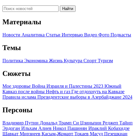
Найти
Материалы
Новости
Аналитика
Статьи
Интервью
Видео
Фото
Подкасты
Темы
Политика
Экономика
Жизнь
Культура
Спорт
Туризм
Сюжеты
Мое здоровье
Война Израиля и Палестины 2023
Южный
Кавказ после войны
Нефть и газ
Где отдохнуть на Кавказе
Правила ислама
Президентские выборы в Азербайджане 2024
Персоны
Владимир Путин
Дональд Трамп
Си Цзиньпин
Реджеп Тайип
Эрдоган
Ильхам Алиев
Никол Пашинян
Ираклий Кобахидзе
Шавкат Мирзиеев
Касым-Жомарт Токаев
Масуд Пезешкиан