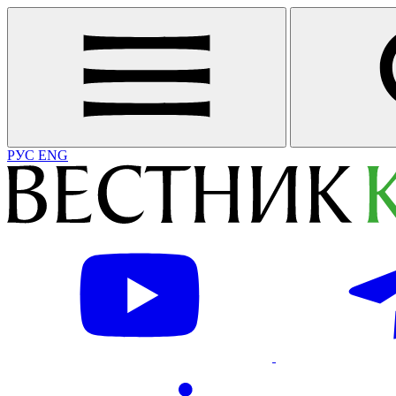
РУС
ENG