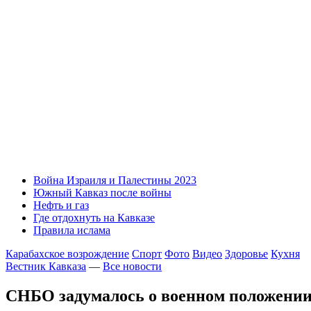
Война Израиля и Палестины 2023
Южный Кавказ после войны
Нефть и газ
Где отдохнуть на Кавказе
Правила ислама
Карабахское возрождение
Спорт
Фото
Видео
Здоровье
Кухня
Вестник Кавказа
—
Все новости
СНБО задумалось о военном положении