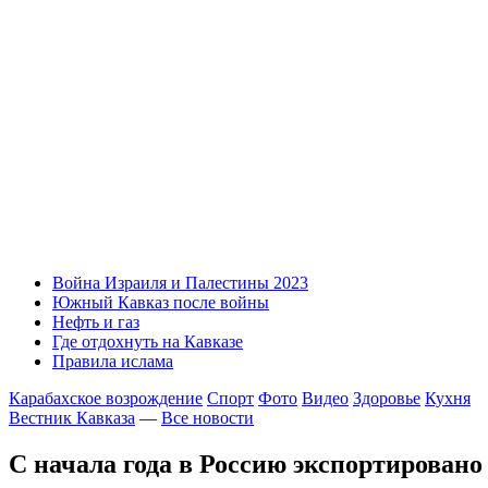
Война Израиля и Палестины 2023
Южный Кавказ после войны
Нефть и газ
Где отдохнуть на Кавказе
Правила ислама
Карабахское возрождение
Спорт
Фото
Видео
Здоровье
Кухня
Вестник Кавказа
—
Все новости
С начала года в Россию экспортировано