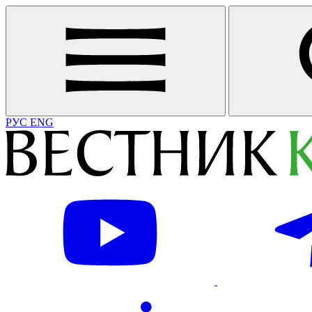
РУС
ENG