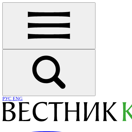
РУС
ENG