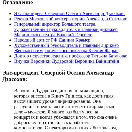
Оглавление
Экс-президент Северной Осетии Александр Дзасохов:
Ректор Московской консерватории Александр Соколов:
Генеральный директор Большого театра,
художественный руководитель и главный дирижер
Мариинского театра Валерий Гергиев:
Народный артист РФ Даниил Крамер:
Художественный руководитель и главный дирижер
Женского симфонического оркестра Ксения Жарко:
Доктор искусствоведения, профессор Татьяна Батагова:
Внучка Вероники Дударовой Вероника Вайнштейн:
Экс-президент Северной Осетии Александр
Дзасохов:
Вероника Дударова единственная женщина,
которая внесена в Книгу Гиннеса, как достигшая
высочайшего уровня дирижирования. Она
разрушила представления о том, что дирижерское
дело – мужское. Я много раз был у нее на
концертах и всегда убеждался в том, что она очень
добросовестно относилась к работам
композиторов. С некоторыми из них я был знаком,