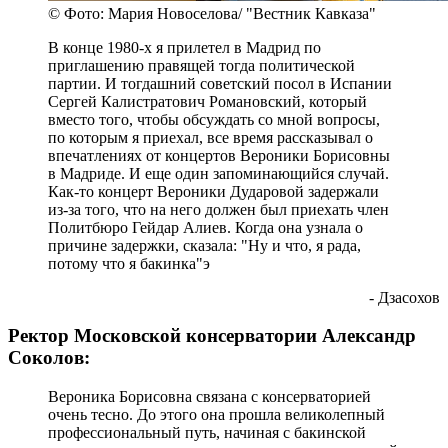
© Фото: Мария Новоселова/ "Вестник Кавказа"
В конце 1980-х я прилетел в Мадрид по
приглашению правящей тогда политической
партии. И тогдашний советский посол в Испании
Сергей Калистратович Романовский, который
вместо того, чтобы обсуждать со мной вопросы,
по которым я приехал, все время рассказывал о
впечатлениях от концертов Вероники Борисовны
в Мадриде. И еще один запоминающийся случай.
Как-то концерт Вероники Дударовой задержали
из-за того, что на него должен был приехать член
Политбюро Гейдар Алиев. Когда она узнала о
причине задержки, сказала: "Ну и что, я рада,
потому что я бакинка"э
- Дзасохов
Ректор Московской консерватории Александр
Соколов:
Вероника Борисовна связана с консерваторией
очень тесно. До этого она прошла великолепный
профессиональный путь, начиная с бакинской