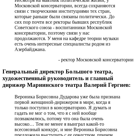
Несмотря на маятник политической жизни, у
Московской консерватории, всегда сохраняются
связи с творческими институциями тех стран,
которые раньше были связаны политически. До
сих пор почти все ректоры бывших республик
Советского союза - воспитанники Московской
консерватории, поэтому связи у нас
продолжаются. У меня на кафедре теории музыки
есть очень интересные специалисты родом из
Азербайджана.
- ректор Московской консерватории
Генеральный директор Большого театра,
художественный руководитель и главный
дирижер Мариинского театра Валерий Гергиев:
Вероника Борисовна Дударова уже была признана
первой женщиной-дирижером в мире, когда я
только поступил в консерваторию. Я думать и
гадать не мог о том, что я с ней вообще
познакомлюсь, потому что она была очень
высоко… Тем не менее я выиграл какой-то
всесоюзный конкурс, и мне Вероника Борисовна
предложила выступить с ее оркестром, причем