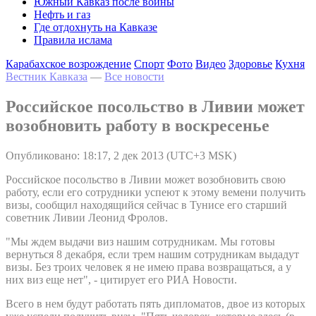
Южный Кавказ после войны
Нефть и газ
Где отдохнуть на Кавказе
Правила ислама
Карабахское возрождение
Спорт
Фото
Видео
Здоровье
Кухня
Вестник Кавказа
—
Все новости
Российское посольство в Ливии может
возобновить работу в воскресенье
Опубликовано: 18:17, 2 дек 2013 (UTC+3 MSK)
Российское посольство в Ливии может возобновить свою
работу, если его сотрудники успеют к этому вемени получить
визы, сообщил находящийся сейчас в Тунисе его старший
советник Ливии Леонид Фролов.
"Мы ждем выдачи виз нашим сотрудникам. Мы готовы
вернуться 8 декабря, если трем нашим сотрудникам выдадут
визы. Без троих человек я не имею права возвращаться, а у
них виз еще нет", - цитирует его РИА Новости.
Всего в нем будут работать пять дипломатов, двое из которых