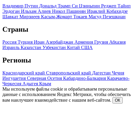
Владимир Путин
Дональд Трамп
Си Цзиньпин
Реджеп Тайип
Эрдоган
Ильхам Алиев
Никол Пашинян
Ираклий Кобахидзе
Шавкат Мирзиеев
Касым-Жомарт Токаев
Масуд Пезешкиан
Страны
Россия
Турция
Иран
Азербайджан
Армения
Грузия
Абхазия
Израиль
Казахстан
Узбекистан
Китай
США
Регионы
Краснодарский край
Ставропольский край
Дагестан
Чечня
Ингушетия
Северная Осетия
Кабардино-Балкария
Карачаево-
Черкесия
Адыгея
Крым
Мы используем файлы cookie и обрабатываем персональные
данные с использованием Яндекс Метрики, чтобы обеспечить
вам наилучшее взаимодействие с нашим веб-сайтом.
ОК