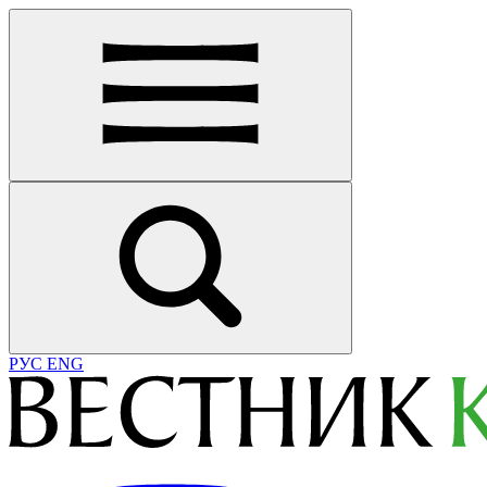
РУС
ENG