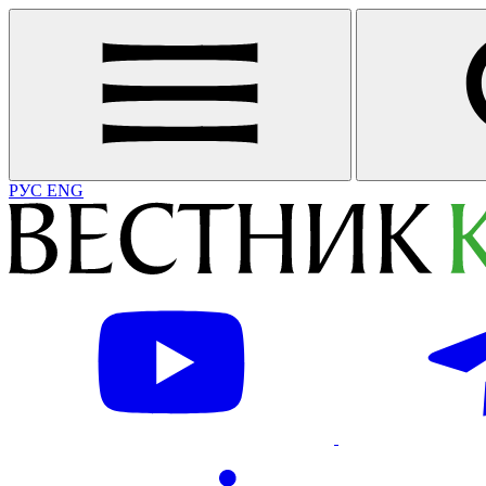
РУС
ENG