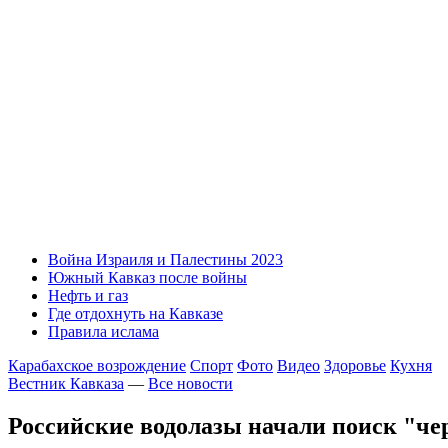
Война Израиля и Палестины 2023
Южный Кавказ после войны
Нефть и газ
Где отдохнуть на Кавказе
Правила ислама
Карабахское возрождение
Спорт
Фото
Видео
Здоровье
Кухня
Вестник Кавказа
—
Все новости
Российские водолазы начали поиск "че