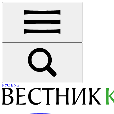
РУС
ENG