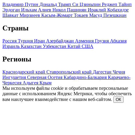
Владимир Путин
Дональд Трамп
Си Цзиньпин
Реджеп Тайип
Эрдоган
Ильхам Алиев
Никол Пашинян
Ираклий Кобахидзе
Шавкат Мирзиеев
Касым-Жомарт Токаев
Масуд Пезешкиан
Страны
Россия
Турция
Иран
Азербайджан
Армения
Грузия
Абхазия
Израиль
Казахстан
Узбекистан
Китай
США
Регионы
Краснодарский край
Ставропольский край
Дагестан
Чечня
Ингушетия
Северная Осетия
Кабардино-Балкария
Карачаево-
Черкесия
Адыгея
Крым
Мы используем файлы cookie и обрабатываем персональные
данные с использованием Яндекс Метрики, чтобы обеспечить
вам наилучшее взаимодействие с нашим веб-сайтом.
ОК