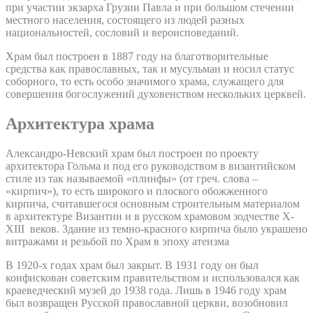
при участии экзарха Грузии Павла и при большом стечении
местного населения, состоящего из людей разных
национальностей, сословий и вероисповеданий.
Храм был построен в 1887 году на благотворительные
средства как православных, так и мусульман и носил статус
соборного, то есть особо значимого храма, служащего для
совершения богослужений духовенством нескольких церквей.
Архитектура храма
Александро-Невский храм был построен по проекту
архитектора Гольма и под его руководством в византийском
стиле из так называемой «плинфы» (от греч. слова –
«кирпич»), то есть широкого и плоского обожженного
кирпича, считавшегося основным строительным материалом
в архитектуре Византии и в русском храмовом зодчестве X-
XIII веков. Здание из темно-красного кирпича было украшено
витражами и резьбой по Храм в эпоху атеизма
В 1920-х годах храм был закрыт. В 1931 году он был
конфискован советским правительством и использовался как
краеведческий музей до 1938 года. Лишь в 1946 году храм
был возвращен Русской православной церкви, возобновил