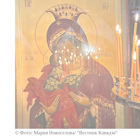
© Фото: Мария Новоселова/ “Вестник Кавказа“