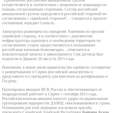
"Применение российской авиационной группы
осуществляется в соответствии с решением ее командира по
планам, согласованным сторонами. Состав российской
авиационной группы определяется российской стороной по
согласованию с сирийской стороной", - говорится в проекте
соглашения, передает Lenta.ru.
Авиагруппа размещена на аэродроме Хмеймим по просьбе
сирийской стороны, и в соответствии с документом
инфраструктура аэропорта и необходимая территория по
согласованию сторон предоставляются в пользование
российским военным безвозмездно, - отмечается в
пояснительной записке к законопроекту. Сам договор был
подписан в Дамаске 26 августа 2015 года.
Напомним, в конце июля правительство одобрило соглашение
о развертывании в Сирии российской авиагруппы и
представило его президенту для внесения на ратификацию в
Госдуму.
Группировка авиации ВСК России и обеспечивающих ее
подразделений работает в Сирии с сентября 2015 года.
Российская военная авиация наносит удары по радикальным
группировкам террористов ДАИШ, обосновавшимся в стране.
Основанием для этой операции послужила просьба
президента Сирийской Арабской Республики
Башара Асада