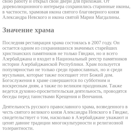
свою работу и открыл свои двери для прихожан. От
дореволюционного интерьера сохранились старинные иконы,
в частности, храмовая икона святого благоверного князя
Александра Невского и икона святой Марии Магдалины.
Значение храма
Последняя реставрация храма состоялась в 2007 году. Он
остается одним из сохранившихся значимых старейших
христианских памятников не только Гянджи, но и всего
Азербайджана и входит в Национальный реестр памятников
истории Азербайджанской Республики. Храм пользуется
популярностью не только среди православных, но и среди
мусульман, которые также посещают этот Божий дом.
Богослужения в храме совершаются по субботним и
воскресным дням, а также по великим праздникам. Также
ведется духовно-просветительская деятельность, проводятся
беседы перед таинствами Крещения и Венчания.
Деятельность русского православного храма, возведенного в
честь святого великого князя Александра Невского в Гяндже,
свидетельствует о том, насколько в Азербайджане уважают и
ценят давние традиции многокультурности и религиозной
толерантности.