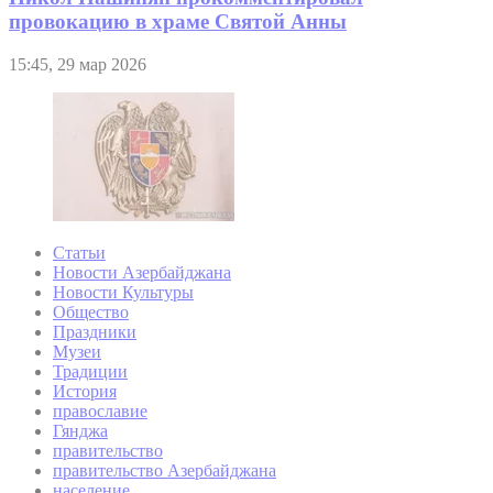
провокацию в храме Святой Анны
15:45, 29 мар 2026
Статьи
Новости Азербайджана
Новости Культуры
Общество
Праздники
Музеи
Традиции
История
православие
Гянджа
правительство
правительство Азербайджана
население