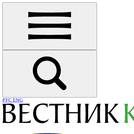
РУС
ENG