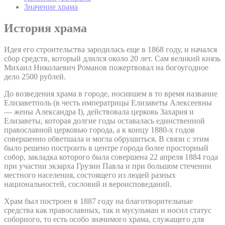
Значение храма
История храма
Идея его строительства зародилась еще в 1868 году, и начался
сбор средств, который длился около 20 лет. Сам великий князь
Михаил Николаевич Романов пожертвовал на богоугодное
дело 2500 рублей.
До возведения храма в городе, носившем в то время название
Елизаветполь (в честь императрицы Елизаветы Алексеевны
— жены Александра I), действовала церковь Захария и
Елизаветы, которая долгие годы оставалась единственной
православной церковью города, а к концу 1880-х годов
совершенно обветшала и могла обрушиться. В связи с этим
было решено построить в центре города более просторный
собор, закладка которого была совершена 22 апреля 1884 года
при участии экзарха Грузии Павла и при большом стечении
местного населения, состоящего из людей разных
национальностей, сословий и вероисповеданий.
Храм был построен в 1887 году на благотворительные
средства как православных, так и мусульман и носил статус
соборного, то есть особо значимого храма, служащего для