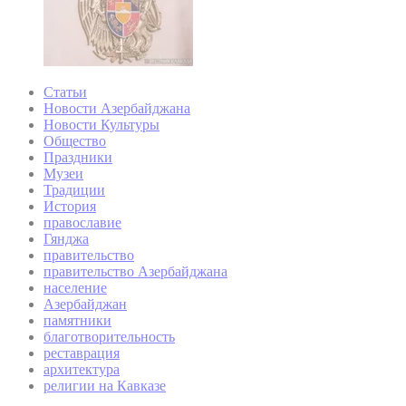
Статьи
Новости Азербайджана
Новости Культуры
Общество
Праздники
Музеи
Традиции
История
православие
Гянджа
правительство
правительство Азербайджана
население
Азербайджан
памятники
благотворительность
реставрация
архитектура
религии на Кавказе