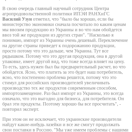
В свою очередь главный научный сотрудник Центра
агропродовольственной политики ИПЭИ РАНХиГС
Василий Узун
отметил, что "было бы хорошо, если бы
министерство экономики сначала посчитало по каким ценам
мы ввозим продукцию из Украины и во что нам обойдется
ввоз той же продукции из других стран". "Насколько я
понимаю, импорт из Украины очень дешевый. Переключение
на другие страны приведет к подорожанию продукции,
просто потому что это дальше, чем Украина. Тут все
рядышком. Потому что это другая продукция, она в другой
упаковке, имеет другой вид, что тоже всегда влияет на цену.
То есть, здесь нужен был бы предварительный расчет, во что
обойдется. Ясно, что платить за это будет наш потребитель,
ясно, что постепенно проблема решится, потому что это
стимул для российских производителей увеличивать
производство тех же продуктов современным способом,
импортозамещение. Раз был импорт из Украины, это всегда
означало, что это выгодно для бизнеса, для потребителя. Он
брал эти продукты. Поэтому хорошо бы все просчитать", -
повторил эксперт.
При этом он не исключает, что украинские производители
найдут какие-нибудь лазейки и все же смогут продолжать
свои поставки в Россию. "Мы уже имеем проблемы с нашими