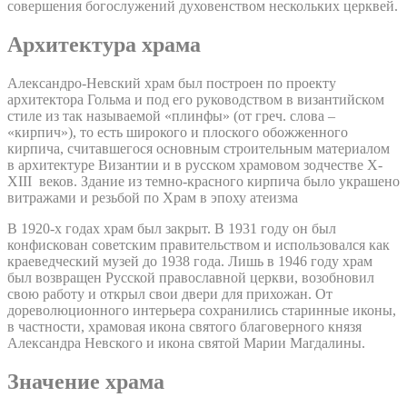
совершения богослужений духовенством нескольких церквей.
Архитектура храма
Александро-Невский храм был построен по проекту
архитектора Гольма и под его руководством в византийском
стиле из так называемой «плинфы» (от греч. слова –
«кирпич»), то есть широкого и плоского обожженного
кирпича, считавшегося основным строительным материалом
в архитектуре Византии и в русском храмовом зодчестве X-
XIII веков. Здание из темно-красного кирпича было украшено
витражами и резьбой по Храм в эпоху атеизма
В 1920-х годах храм был закрыт. В 1931 году он был
конфискован советским правительством и использовался как
краеведческий музей до 1938 года. Лишь в 1946 году храм
был возвращен Русской православной церкви, возобновил
свою работу и открыл свои двери для прихожан. От
дореволюционного интерьера сохранились старинные иконы,
в частности, храмовая икона святого благоверного князя
Александра Невского и икона святой Марии Магдалины.
Значение храма