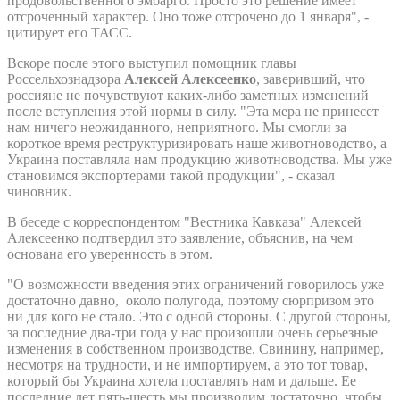
продовольственного эмбарго. Просто это решение имеет
отсроченный характер. Оно тоже отсрочено до 1 января", -
цитирует его ТАСС.
Вскоре после этого выступил помощник главы
Россельхознадзора
Алексей Алексеенко
, заверивший, что
россияне не почувствуют каких-либо заметных изменений
после вступления этой нормы в силу. "Эта мера не принесет
нам ничего неожиданного, неприятного. Мы смогли за
короткое время реструктуризировать наше животноводство, а
Украина поставляла нам продукцию животноводства. Мы уже
становимся экспортерами такой продукции", - сказал
чиновник.
В беседе с корреспондентом "Вестника Кавказа" Алексей
Алексеенко подтвердил это заявление, объяснив, на чем
основана его уверенность в этом.
"О возможности введения этих ограничений говорилось уже
достаточно давно, около полугода, поэтому сюрпризом это
ни для кого не стало. Это с одной стороны. С другой стороны,
за последние два-три года у нас произошли очень серьезные
изменения в собственном производстве. Свинину, например,
несмотря на трудности, и не импортируем, а это тот товар,
который бы Украина хотела поставлять нам и дальше. Ее
последние лет пять-шесть мы производим достаточно, чтобы