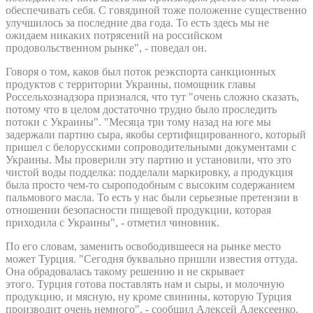
обеспечивать себя. С говядиной тоже положение существенно
улучшилось за последние два года. То есть здесь мы не
ожидаем никаких потрясений на российском
продовольственном рынке", - поведал он.
Говоря о том, каков был поток реэкспорта санкционных
продуктов с территории Украины, помощник главы
Россельхознадзора признался, что тут "очень сложно сказать,
потому что в целом достаточно трудно было проследить
потоки с Украины". "Месяца три тому назад на юге мы
задержали партию сыра, якобы сертифицированного, который
пришел с белорусскими сопроводительными документами с
Украины. Мы проверили эту партию и установили, что это
чистой воды подделка: подделали маркировку, а продукция
была просто чем-то сыроподобным с высоким содержанием
пальмового масла. То есть у нас были серьезные претензии в
отношении безопасности пищевой продукции, которая
приходила с Украины", - отметил чиновник.
По его словам, заменить освободившееся на рынке место
может Турция. "Сегодня буквально пришли известия оттуда.
Она обрадовалась такому решению и не скрывает
этого. Турция готова поставлять нам и сыры, и молочную
продукцию, и мясную, ну кроме свинины, которую Турция
производит очень немного", - сообщил Алексей Алексеенко.