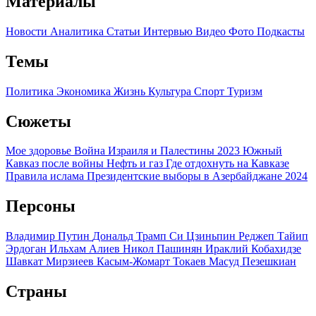
Материалы
Новости
Аналитика
Статьи
Интервью
Видео
Фото
Подкасты
Темы
Политика
Экономика
Жизнь
Культура
Спорт
Туризм
Сюжеты
Мое здоровье
Война Израиля и Палестины 2023
Южный
Кавказ после войны
Нефть и газ
Где отдохнуть на Кавказе
Правила ислама
Президентские выборы в Азербайджане 2024
Персоны
Владимир Путин
Дональд Трамп
Си Цзиньпин
Реджеп Тайип
Эрдоган
Ильхам Алиев
Никол Пашинян
Ираклий Кобахидзе
Шавкат Мирзиеев
Касым-Жомарт Токаев
Масуд Пезешкиан
Страны