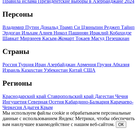
Правила ислама
Президентские выборы в Азербайджане 2024
Персоны
Владимир Путин
Дональд Трамп
Си Цзиньпин
Реджеп Тайип
Эрдоган
Ильхам Алиев
Никол Пашинян
Ираклий Кобахидзе
Шавкат Мирзиеев
Касым-Жомарт Токаев
Масуд Пезешкиан
Страны
Россия
Турция
Иран
Азербайджан
Армения
Грузия
Абхазия
Израиль
Казахстан
Узбекистан
Китай
США
Регионы
Краснодарский край
Ставропольский край
Дагестан
Чечня
Ингушетия
Северная Осетия
Кабардино-Балкария
Карачаево-
Черкесия
Адыгея
Крым
Мы используем файлы cookie и обрабатываем персональные
данные с использованием Яндекс Метрики, чтобы обеспечить
вам наилучшее взаимодействие с нашим веб-сайтом.
ОК