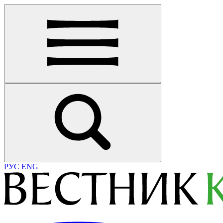
РУС
ENG