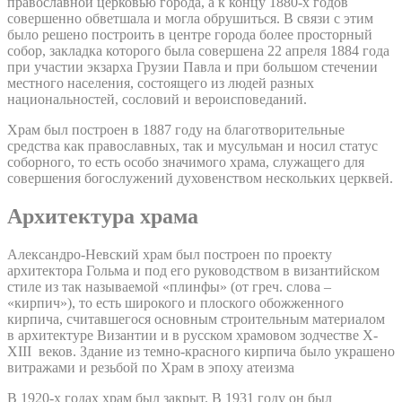
православной церковью города, а к концу 1880-х годов
совершенно обветшала и могла обрушиться. В связи с этим
было решено построить в центре города более просторный
собор, закладка которого была совершена 22 апреля 1884 года
при участии экзарха Грузии Павла и при большом стечении
местного населения, состоящего из людей разных
национальностей, сословий и вероисповеданий.
Храм был построен в 1887 году на благотворительные
средства как православных, так и мусульман и носил статус
соборного, то есть особо значимого храма, служащего для
совершения богослужений духовенством нескольких церквей.
Архитектура храма
Александро-Невский храм был построен по проекту
архитектора Гольма и под его руководством в византийском
стиле из так называемой «плинфы» (от греч. слова –
«кирпич»), то есть широкого и плоского обожженного
кирпича, считавшегося основным строительным материалом
в архитектуре Византии и в русском храмовом зодчестве X-
XIII веков. Здание из темно-красного кирпича было украшено
витражами и резьбой по Храм в эпоху атеизма
В 1920-х годах храм был закрыт. В 1931 году он был