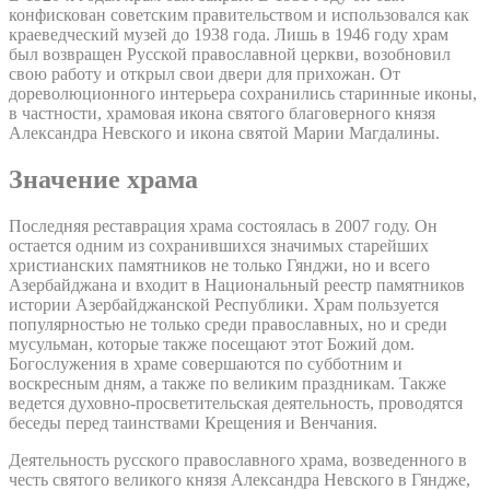
конфискован советским правительством и использовался как
краеведческий музей до 1938 года. Лишь в 1946 году храм
был возвращен Русской православной церкви, возобновил
свою работу и открыл свои двери для прихожан. От
дореволюционного интерьера сохранились старинные иконы,
в частности, храмовая икона святого благоверного князя
Александра Невского и икона святой Марии Магдалины.
Значение храма
Последняя реставрация храма состоялась в 2007 году. Он
остается одним из сохранившихся значимых старейших
христианских памятников не только Гянджи, но и всего
Азербайджана и входит в Национальный реестр памятников
истории Азербайджанской Республики. Храм пользуется
популярностью не только среди православных, но и среди
мусульман, которые также посещают этот Божий дом.
Богослужения в храме совершаются по субботним и
воскресным дням, а также по великим праздникам. Также
ведется духовно-просветительская деятельность, проводятся
беседы перед таинствами Крещения и Венчания.
Деятельность русского православного храма, возведенного в
честь святого великого князя Александра Невского в Гяндже,