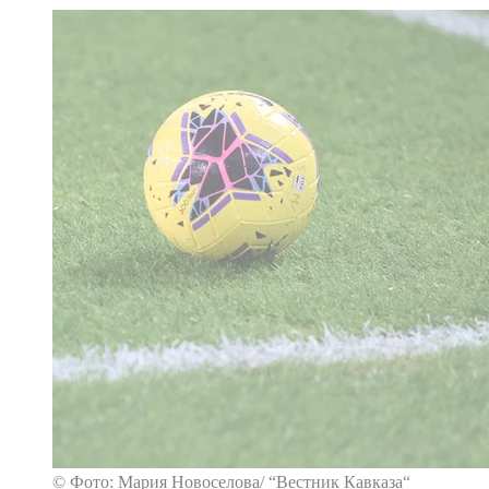
© Фото: Мария Новоселова/ “Вестник Кавказа“