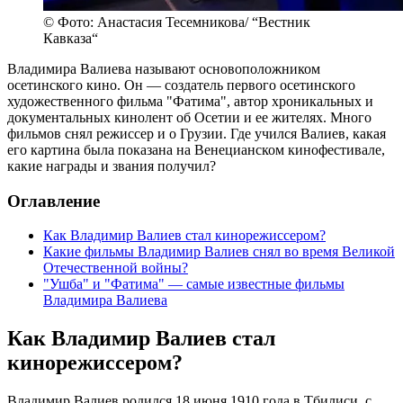
© Фото: Анастасия Тесемникова/ “Вестник
Кавказа“
Владимира Валиева называют основоположником
осетинского кино. Он — создатель первого осетинского
художественного фильма "Фатима", автор хроникальных и
документальных кинолент об Осетии и ее жителях. Много
фильмов снял режиссер и о Грузии. Где учился Валиев, какая
его картина была показана на Венецианском кинофестивале,
какие награды и звания получил?
Оглавление
Как Владимир Валиев стал кинорежиссером?
Какие фильмы Владимир Валиев снял во время Великой
Отечественной войны?
"Ушба" и "Фатима" — самые известные фильмы
Владимира Валиева
Как Владимир Валиев стал
кинорежиссером?
Владимир Валиев родился 18 июня 1910 года в Тбилиси, с