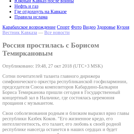
Южный Кавказ после войны
Нефть и газ
Где отдохнуть на Кавказе
Правила ислама
Карабахское возрождение
Спорт
Фото
Видео
Здоровье
Кухня
Вестник Кавказа
—
Все новости
Россия простилась с Борисом
Темиркановым
Опубликовано: 19:48, 27 окт 2018 (UTC+3 MSK)
Сотни почитателей таланта главного дирижера
симфонического оркестра республиканской госфилармонии,
председателя Союза композиторов Кабардино-Балкарии
Бориса Темирканова пришли сегодня в Государственный
концертный зал в Нальчике, где состоялась церемония
прощания с музыкантом.
Свои соболезнования родным и близким выразил врио главы
республики Казбек Коков. "Его жизненное кредо, его
интеллигентность, его талант, его любовь к своей родной
республике навсегда останется в наших сердцах и будет