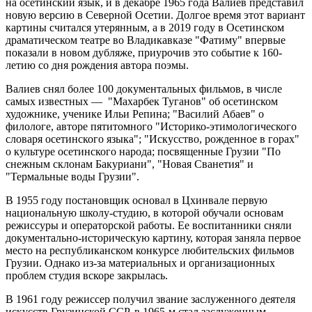
на осетинский язык, и в декабре 1965 года Валиев представил
новую версию в Северной Осетии. Долгое время этот вариант
картины считался утерянным, а в 2019 году в Осетинском
драматическом театре во Владикавказе "Фатиму" впервые
показали в новом дубляже, приурочив это событие к 160-
летию со дня рождения автора поэмы.
Валиев снял более 100 документальных фильмов, в числе
самых известных — "Махарбек Туганов" об осетинском
художнике, ученике Ильи Репина; "Василий Абаев" о
филологе, авторе пятитомного "Историко-этимологического
словаря осетинского языка"; "Искусство, рожденное в горах"
о культуре осетинского народа; посвященные Грузии "По
снежным склонам Бакуриани", "Новая Сванетия" и
"Термальные воды Грузии".
В 1955 году постановщик основал в Цхинвале первую
национальную школу-студию, в которой обучали основам
режиссуры и операторской работы. Ее воспитанники сняли
документально-историческую картину, которая заняла первое
место на республиканском конкурсе любительских фильмов
Грузии. Однако из-за материальных и организационных
проблем студия вскоре закрылась.
В 1961 году режиссер получил звание заслуженного деятеля
искусств Грузинской ССР, в 1965-м стал заслуженным