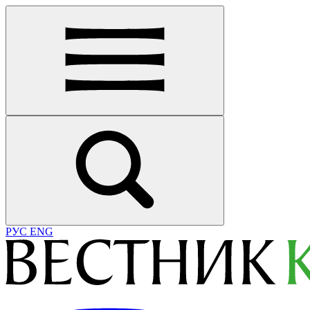
РУС
ENG