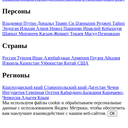
Персоны
Владимир Путин
Дональд Трамп
Си Цзиньпин
Реджеп Тайип
Эрдоган
Ильхам Алиев
Никол Пашинян
Ираклий Кобахидзе
Шавкат Мирзиеев
Касым-Жомарт Токаев
Масуд Пезешкиан
Страны
Россия
Турция
Иран
Азербайджан
Армения
Грузия
Абхазия
Израиль
Казахстан
Узбекистан
Китай
США
Регионы
Краснодарский край
Ставропольский край
Дагестан
Чечня
Ингушетия
Северная Осетия
Кабардино-Балкария
Карачаево-
Черкесия
Адыгея
Крым
Мы используем файлы cookie и обрабатываем персональные
данные с использованием Яндекс Метрики, чтобы обеспечить
вам наилучшее взаимодействие с нашим веб-сайтом.
ОК