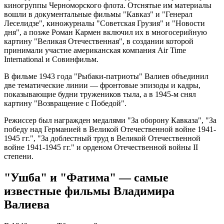
киногруппы Черноморского флота. Отснятые им материалы
вошли в документальные фильмы "Кавказ" и "Генерал
Леселидзе", киножурналы "Советская Грузия" и "Новости
дня", а позже Роман Кармен включил их в многосерийную
картину "Великая Отечественная", в создании которой
принимали участие американская компания Air Time
International и Совинфильм.
В фильме 1943 года "Рыбаки-патриоты" Валиев объединил
две тематические линии — фронтовые эпизоды и кадры,
показывающие будни тружеников тыла, а в 1945-м снял
картину "Возвращение с Победой".
Режиссер был награжден медалями "За оборону Кавказа", "За
победу над Германией в Великой Отечественной войне 1941-
1945 гг.", "За доблестный труд в Великой Отечественной
войне 1941-1945 гг." и орденом Отечественной войны II
степени.
"Ушба" и "Фатима" — самые
известные фильмы Владимира
Валиева