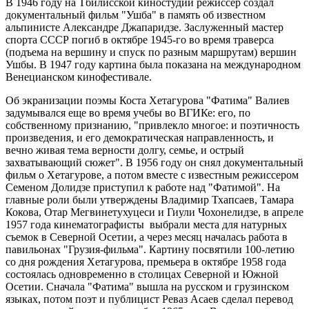
В 1946 году на Тбилисской киностудии режиссер создал
документальный фильм "Ушба" в память об известном
альпинисте Александре Джапаридзе. Заслуженный мастер
спорта СССР погиб в октябре 1945-го во время траверса
(подъема на вершину и спуск по разным маршрутам) вершин
Ушбы. В 1947 году картина была показана на международном
Венецианском кинофестивале.
Об экранизации поэмы Коста Хетагурова "Фатима" Валиев
задумывался еще во время учебы во ВГИКе: его, по
собственному признанию, "привлекло многое: и поэтичность
произведения, и его демократическая направленность, и
вечно живая тема верности долгу, семье, и острый
захватывающий сюжет". В 1956 году он снял документальный
фильм о Хетагурове, а потом вместе с известным режиссером
Семеном Долидзе приступил к работе над "Фатимой". На
главные роли были утверждены Владимир Тхапсаев, Тамара
Кокова, Отар Мегвинетухуцеси и Гиули Чохонелидзе, в апреле
1957 года кинематографисты выбрали места для натурных
съемок в Северной Осетии, а через месяц началась работа в
павильонах "Грузия-фильма". Картину посвятили 100-летию
со дня рождения Хетагурова, премьера в октябре 1958 года
состоялась одновременно в столицах Северной и Южной
Осетии. Сначала "Фатима" вышла на русском и грузинском
языках, потом поэт и публицист Реваз Асаев сделал перевод