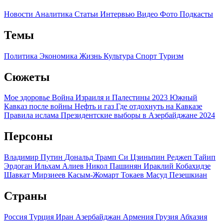
Новости
Аналитика
Статьи
Интервью
Видео
Фото
Подкасты
Темы
Политика
Экономика
Жизнь
Культура
Спорт
Туризм
Сюжеты
Мое здоровье
Война Израиля и Палестины 2023
Южный
Кавказ после войны
Нефть и газ
Где отдохнуть на Кавказе
Правила ислама
Президентские выборы в Азербайджане 2024
Персоны
Владимир Путин
Дональд Трамп
Си Цзиньпин
Реджеп Тайип
Эрдоган
Ильхам Алиев
Никол Пашинян
Ираклий Кобахидзе
Шавкат Мирзиеев
Касым-Жомарт Токаев
Масуд Пезешкиан
Страны
Россия
Турция
Иран
Азербайджан
Армения
Грузия
Абхазия