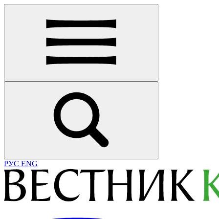
РУС
ENG