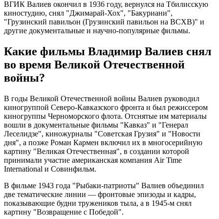
ВГИК Валиев окончил в 1936 году, вернулся на Тбилисскую
киностудию, снял "Джимарай-Хох", "Бакуриани",
"Грузинский павильон (Грузинский павильон на ВСХВ)" и
другие документальные и научно-популярные фильмы.
Какие фильмы Владимир Валиев снял
во время Великой Отечественной
войны?
В годы Великой Отечественной войны Валиев руководил
киногруппой Северо-Кавказского фронта и был режиссером
киногруппы Черноморского флота. Отснятые им материалы
вошли в документальные фильмы "Кавказ" и "Генерал
Леселидзе", киножурналы "Советская Грузия" и "Новости
дня", а позже Роман Кармен включил их в многосерийную
картину "Великая Отечественная", в создании которой
принимали участие американская компания Air Time
International и Совинфильм.
В фильме 1943 года "Рыбаки-патриоты" Валиев объединил
две тематические линии — фронтовые эпизоды и кадры,
показывающие будни тружеников тыла, а в 1945-м снял
картину "Возвращение с Победой".