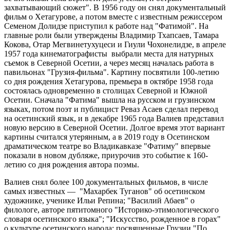
захватывающий сюжет". В 1956 году он снял документальный
фильм о Хетагурове, а потом вместе с известным режиссером
Семеном Долидзе приступил к работе над "Фатимой". На
главные роли были утверждены Владимир Тхапсаев, Тамара
Кокова, Отар Мегвинетухуцеси и Гиули Чохонелидзе, в апреле
1957 года кинематографисты выбрали места для натурных
съемок в Северной Осетии, а через месяц началась работа в
павильонах "Грузия-фильма". Картину посвятили 100-летию
со дня рождения Хетагурова, премьера в октябре 1958 года
состоялась одновременно в столицах Северной и Южной
Осетии. Сначала "Фатима" вышла на русском и грузинском
языках, потом поэт и публицист Реваз Асаев сделал перевод
на осетинский язык, и в декабре 1965 года Валиев представил
новую версию в Северной Осетии. Долгое время этот вариант
картины считался утерянным, а в 2019 году в Осетинском
драматическом театре во Владикавказе "Фатиму" впервые
показали в новом дубляже, приурочив это событие к 160-
летию со дня рождения автора поэмы.
Валиев снял более 100 документальных фильмов, в числе
самых известных — "Махарбек Туганов" об осетинском
художнике, ученике Ильи Репина; "Василий Абаев" о
филологе, авторе пятитомного "Историко-этимологического
словаря осетинского языка"; "Искусство, рожденное в горах"
о культуре осетинского народа; посвященные Грузии "По