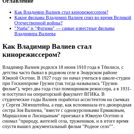
Оглавление
Как Владимир Валиев стал кинорежиссером?
Какие фильмы Владимир Валиев снял во время Великой
Отечественной войны?
"Ушба" и "Фатима" — самые известные фильмы
Владимира Валиева
Как Владимир Валиев стал
кинорежиссером?
Владимир Валиев родился 18 июня 1910 года в Тбилиси, с
детства часто бывал в родовом селе в Знаурском районе
Южной Осетии. В 1927 году он начал учиться в школе-студии
при Госкинпроме Грузии (так тогда называлась "Грузия-
фильм"), через два года стал помощником режиссера, а в 1931-
м поступил на операторский факультет ВГИКа. В
студенческие годы Валиев поработал ассистентом на съемках
у Сергея Эйзенштейна, а еще, как вспоминала его двоюродная
сестра Зоя Валиева, "вместе с однокурсниками Ермаковым,
Маршаллом и Лисицыным" приезжал в Южную Осетию и
снимал "природу, жителей села, тружеников, и в итоге время
спустя вышел документальный фильм "Родное село"".