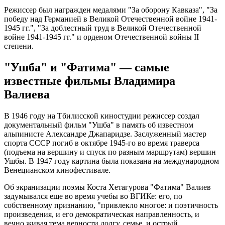
Режиссер был награжден медалями "За оборону Кавказа", "За
победу над Германией в Великой Отечественной войне 1941-
1945 гг.", "За доблестный труд в Великой Отечественной
войне 1941-1945 гг." и орденом Отечественной войны II
степени.
"Ушба" и "Фатима" — самые
известные фильмы Владимира
Валиева
В 1946 году на Тбилисской киностудии режиссер создал
документальный фильм "Ушба" в память об известном
альпинисте Александре Джапаридзе. Заслуженный мастер
спорта СССР погиб в октябре 1945-го во время траверса
(подъема на вершину и спуск по разным маршрутам) вершин
Ушбы. В 1947 году картина была показана на международном
Венецианском кинофестивале.
Об экранизации поэмы Коста Хетагурова "Фатима" Валиев
задумывался еще во время учебы во ВГИКе: его, по
собственному признанию, "привлекло многое: и поэтичность
произведения, и его демократическая направленность, и
вечно живая тема верности долгу, семье, и острый