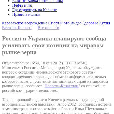
Южный Кавказ после войны
Нефть и газ
Где отдохнуть на Кавказе
Правила ислама
Карабахское возрождение
Спорт
Фото
Видео
Здоровье
Кухня
Вестник Кавказа
—
Все новости
Россия и Украина планируют сообща
усиливать свои позиции на мировом
рынке зерна
Опубликовано: 16:54, 10 сен 2012 (UTC+3 MSK)
Минсельхоз России и Минагропрод Украины обсуждают
вопрос о создании Черноморского зернового совета -
координирующего органа для обмена информацией, целью
которого является усиление позиций двух стран на мировом
рынке зерна, сообщает "
Новости-Казахстан
" со ссылкой на
российское аграрное ведомство.
Так, на прошлой неделе в Киеве в рамках международной
агропромышленной выставки "Агро-2012" состоялась встреча
замминистра сельского хозяйства России Ильи Шестакова с
замминистра аграрной политики и продовольствия Украины