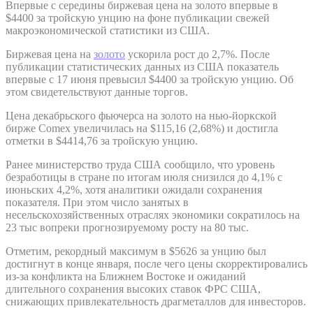
Впервые с середины биржевая цена на золото впервые в
$4400 за тройскую унцию на фоне публикации свежей
макроэкономической статистики из США.
Биржевая цена на
золото
ускорила рост до 2,7%. После
публикации статистических данных из США показатель
впервые с 17 июня превысил $4400 за тройскую унцию. Об
этом свидетельствуют данные торгов.
Цена декабрьского фьючерса на золото на нью-йоркской
бирже Comex увеличилась на $115,16 (2,68%) и достигла
отметки в $4414,76 за тройскую унцию.
Ранее министерство труда США сообщило, что уровень
безработицы в стране по итогам июля снизился до 4,1% с
июньских 4,2%, хотя аналитики ожидали сохранения
показателя. При этом число занятых в
несельскохозяйственных отраслях экономики сократилось на
23 тыс вопреки прогнозируемому росту на 80 тыс.
Отметим, рекордный максимум в $5626 за унцию был
достигнут в конце января, после чего цены скорректировались
из-за конфликта на Ближнем Востоке и ожиданий
длительного сохранения высоких ставок ФРС США,
снижающих привлекательность драгметаллов для инвесторов.