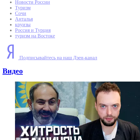
Новости России
Туризм
Сочи
Анталья
круизы
Россия и Турция
туризм на Востоке
Подписывайтесь на наш Дзен-канал
Видео