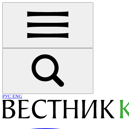
РУС
ENG