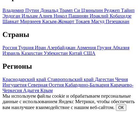
Владимир Путин
Дональд Трамп
Си Цзиньпин
Реджеп Тайип
Эрдоган
Ильхам Алиев
Никол Пашинян
Ираклий Кобахидзе
Шавкат Мирзиеев
Касым-Жомарт Токаев
Масуд Пезешкиан
Страны
Россия
Турция
Иран
Азербайджан
Армения
Грузия
Абхазия
Израиль
Казахстан
Узбекистан
Китай
США
Регионы
Краснодарский край
Ставропольский край
Дагестан
Чечня
Ингушетия
Северная Осетия
Кабардино-Балкария
Карачаево-
Черкесия
Адыгея
Крым
Мы используем файлы cookie и обрабатываем персональные
данные с использованием Яндекс Метрики, чтобы обеспечить
вам наилучшее взаимодействие с нашим веб-сайтом.
ОК