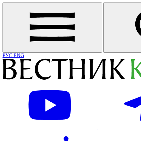
РУС
ENG