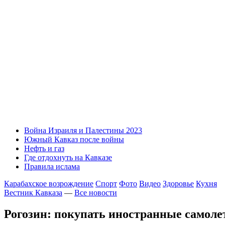
Война Израиля и Палестины 2023
Южный Кавказ после войны
Нефть и газ
Где отдохнуть на Кавказе
Правила ислама
Карабахское возрождение
Спорт
Фото
Видео
Здоровье
Кухня
Вестник Кавказа
—
Все новости
Рогозин: покупать иностранные самоле