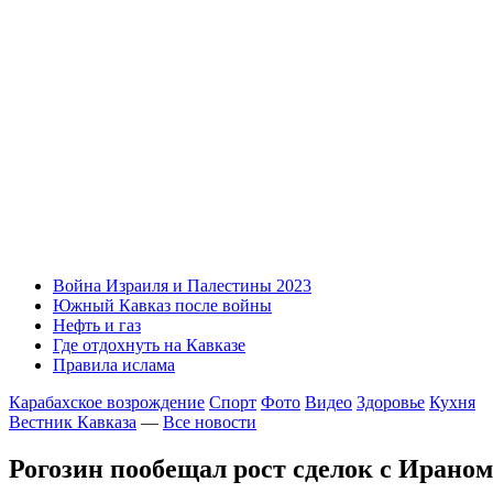
Война Израиля и Палестины 2023
Южный Кавказ после войны
Нефть и газ
Где отдохнуть на Кавказе
Правила ислама
Карабахское возрождение
Спорт
Фото
Видео
Здоровье
Кухня
Вестник Кавказа
—
Все новости
Рогозин пообещал рост сделок с Ираном