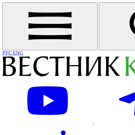
РУС
ENG