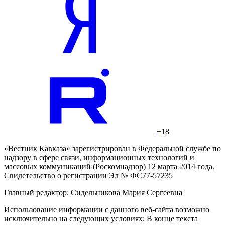
© Фото: Ангелина Жесткая/ “Вестник Кавказа“
В связи с высокой востребованностью железнодорожного
маршрута Москва – Дербент дагестанские железнодорожники
приняли решение до 15 августа добавить в состав поезда 12
новых плацкартных вагонов.
Совершить путешествие в древний дагестанский
Дербент
туристам из столичного региона станет проще – уже до 15
августа дагестанские железнодорожники планируют обновить
подвижной состав на востребованном маршруте, сообщили в
Минтрансе Дагестана.
Поезд № 85/86, курсирующий по маршруту Дербент – Москва
- Дербент, пополнится 12 новыми современными
плацкартными вагонами, передает "АиФ-Дагестан".
Обновление не только существенно, более чем на 600
посадочных мест, увеличит вместительность состава, но и
повысит уровень комфорта и качества обслуживания
пассажиров, которые по достоинству оценят оснащение
новых вагонов: это кондиционеры, биотуалеты и даже
душевые кабины, рассказали в Минтрансе Дагестана.
Читайте нас в