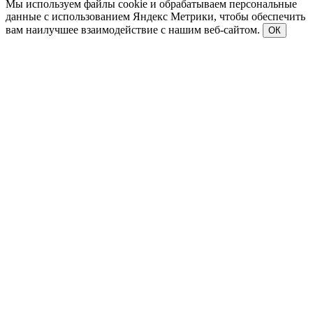
Использование информации с данного веб-сайта возможно
исключительно на следующих условиях: В конце текста
необходимо указывать ссылку на сайт https://vestikavkaza.ru.
При использовании материалов недопустимо изменение
текстов. Текст должен копироваться в первоначальном виде.
Не допускается удаление ссылки на данный веб-сайт из
текстов материалов.
По всем вопросам, пожалуйста, обращайтесь на почту
vestnikkavkaza@mail.ru