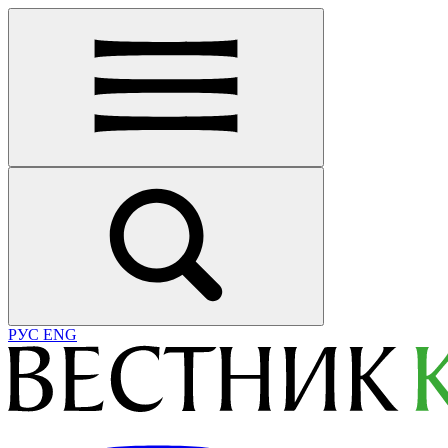
РУС
ENG