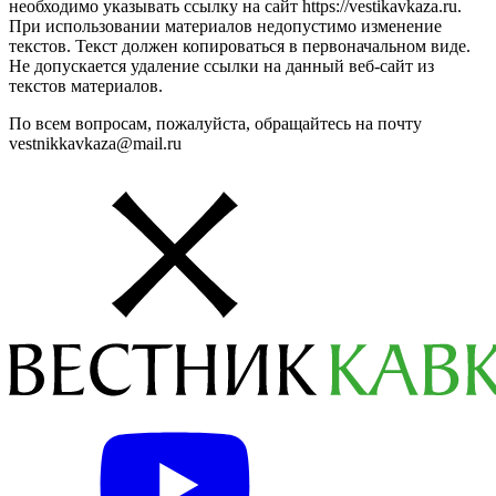
Поделиться
Дзен
Новости
Telegram
Вконтакте
21970 просмотров
Вам может быть интересно
Крепость Нарын-кала можно увидеть с высоты