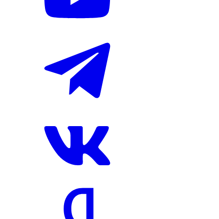
птичьего полета
11:48, 7 авг 2026
Все новости
Новости России
Туризм
Дагестан
Дербент
туристы
маршруты
Подписывайтесь на наc в Google-news