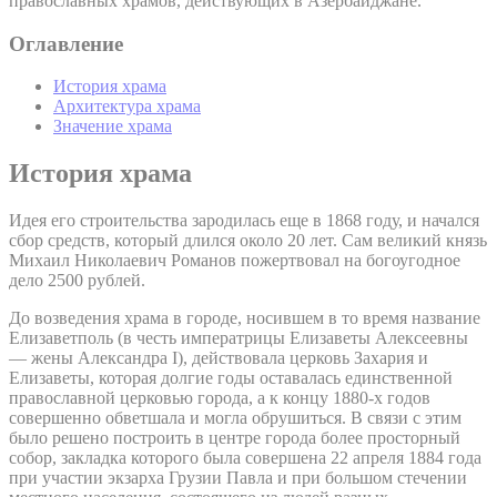
православных храмов, действующих в Азербайджане.
Оглавление
История храма
Архитектура храма
Значение храма
История храма
Идея его строительства зародилась еще в 1868 году, и начался
сбор средств, который длился около 20 лет. Сам великий князь
Михаил Николаевич Романов пожертвовал на богоугодное
дело 2500 рублей.
До возведения храма в городе, носившем в то время название
Елизаветполь (в честь императрицы Елизаветы Алексеевны
— жены Александра I), действовала церковь Захария и
Елизаветы, которая долгие годы оставалась единственной
православной церковью города, а к концу 1880-х годов
совершенно обветшала и могла обрушиться. В связи с этим
было решено построить в центре города более просторный
собор, закладка которого была совершена 22 апреля 1884 года
при участии экзарха Грузии Павла и при большом стечении