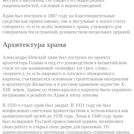
местного населения, состоящего из людей разных
национальностей, сословий и вероисповеданий.
Храм был построен в 1887 году на благотворительные
средства как православных, так и мусульман и носил статус
соборного, то есть особо значимого храма, служащего для
совершения богослужений духовенством нескольких церквей.
Архитектура храма
Александро-Невский храм был построен по проекту
архитектора Гольма и под его руководством в византийском
стиле из так называемой «плинфы» (от греч. слова –
«кирпич»), то есть широкого и плоского обожженного
кирпича, считавшегося основным строительным материалом
в архитектуре Византии и в русском храмовом зодчестве X-
XIII веков. Здание из темно-красного кирпича было украшено
витражами и резьбой по Храм в эпоху атеизма
В 1920-х годах храм был закрыт. В 1931 году он был
конфискован советским правительством и использовался как
краеведческий музей до 1938 года. Лишь в 1946 году храм
был возвращен Русской православной церкви, возобновил
свою работу и открыл свои двери для прихожан. От
дореволюционного интерьера сохранились старинные иконы,