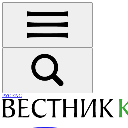
РУС
ENG