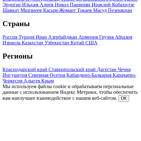
Эрдоган
Ильхам Алиев
Никол Пашинян
Ираклий Кобахидзе
Шавкат Мирзиеев
Касым-Жомарт Токаев
Масуд Пезешкиан
Страны
Россия
Турция
Иран
Азербайджан
Армения
Грузия
Абхазия
Израиль
Казахстан
Узбекистан
Китай
США
Регионы
Краснодарский край
Ставропольский край
Дагестан
Чечня
Ингушетия
Северная Осетия
Кабардино-Балкария
Карачаево-
Черкесия
Адыгея
Крым
Мы используем файлы cookie и обрабатываем персональные
данные с использованием Яндекс Метрики, чтобы обеспечить
вам наилучшее взаимодействие с нашим веб-сайтом.
ОК