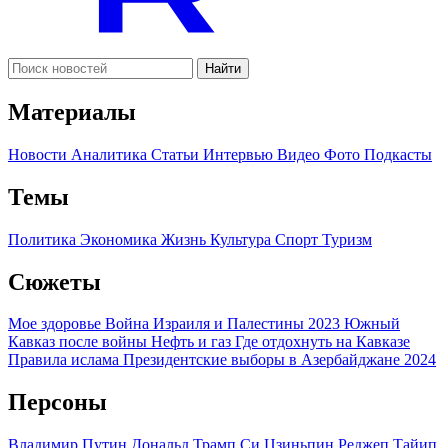
Найти
Материалы
Новости
Аналитика
Статьи
Интервью
Видео
Фото
Подкасты
Темы
Политика
Экономика
Жизнь
Культура
Спорт
Туризм
Сюжеты
Мое здоровье
Война Израиля и Палестины 2023
Южный
Кавказ после войны
Нефть и газ
Где отдохнуть на Кавказе
Правила ислама
Президентские выборы в Азербайджане 2024
Персоны
Владимир Путин
Дональд Трамп
Си Цзиньпин
Реджеп Тайип