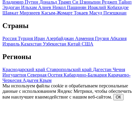
Владимир Путин
Дональд Трамп
Си Цзиньпин
Реджеп Тайип
Эрдоган
Ильхам Алиев
Никол Пашинян
Ираклий Кобахидзе
Шавкат Мирзиеев
Касым-Жомарт Токаев
Масуд Пезешкиан
Страны
Россия
Турция
Иран
Азербайджан
Армения
Грузия
Абхазия
Израиль
Казахстан
Узбекистан
Китай
США
Регионы
Краснодарский край
Ставропольский край
Дагестан
Чечня
Ингушетия
Северная Осетия
Кабардино-Балкария
Карачаево-
Черкесия
Адыгея
Крым
Мы используем файлы cookie и обрабатываем персональные
данные с использованием Яндекс Метрики, чтобы обеспечить
вам наилучшее взаимодействие с нашим веб-сайтом.
ОК