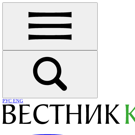
РУС
ENG