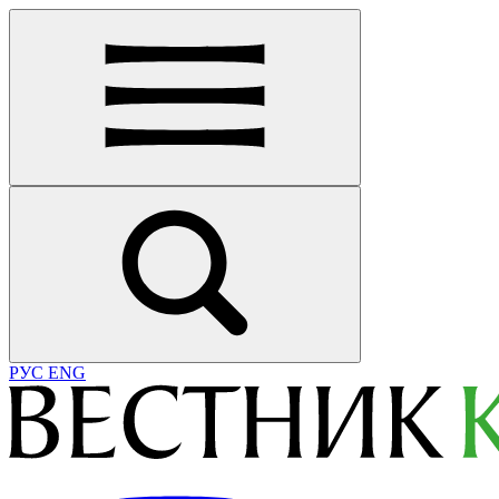
РУС
ENG