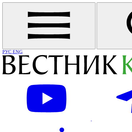
РУС
ENG