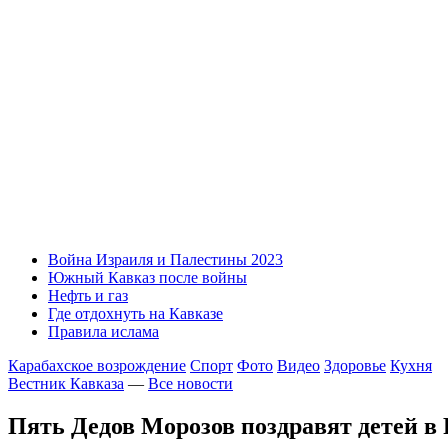
Война Израиля и Палестины 2023
Южный Кавказ после войны
Нефть и газ
Где отдохнуть на Кавказе
Правила ислама
Карабахское возрождение
Спорт
Фото
Видео
Здоровье
Кухня
Вестник Кавказа
—
Все новости
Пять Дедов Морозов поздравят детей в 