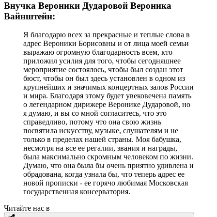
Внучка Вероники Дударовой Вероника
Вайнштейн:
Я благодарю всех за прекрасные и теплые слова в
адрес Вероники Борисовны и от лица моей семьи
выражаю огромную благодарность всем, кто
приложил усилия для того, чтобы сегодняшнее
мероприятие состоялось, чтобы был создан этот
бюст, чтобы он был здесь установлен в одном из
крупнейших и значимых концертных залов России
и мира. Благодаря этому будет увековечена память
о легендарном дирижере Веронике Дударовой, но
я думаю, и вы со мной согласитесь, что это
справедливо, потому что она свою жизнь
посвятила искусству, музыке, слушателям и не
только в пределах нашей страны. Моя бабушка,
несмотря на все ее регалии, звания и награды,
была максимально скромным человеком по жизни.
Думаю, что она была бы очень приятно удивлена и
обрадована, когда узнала бы, что теперь адрес ее
новой прописки - ее горячо любимая Московская
государственная консерватория.
Читайте нас в