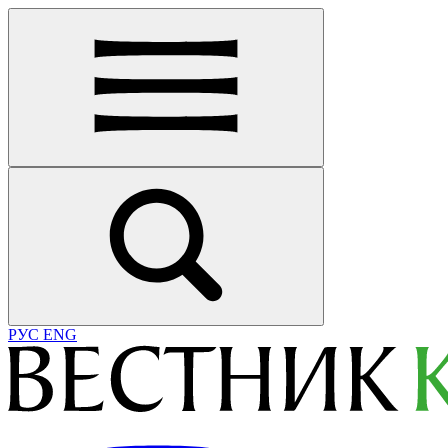
РУС
ENG