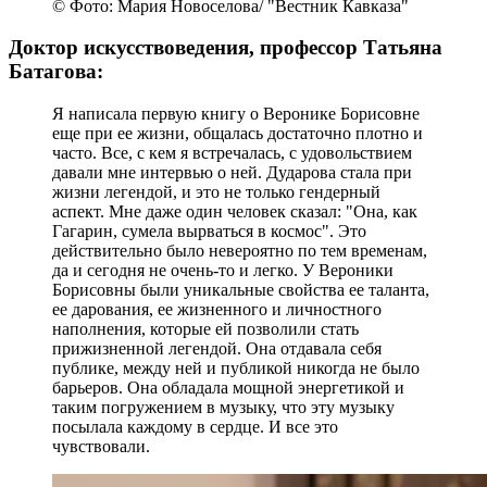
© Фото: Мария Новоселова/ "Вестник Кавказа"
Доктор искусствоведения, профессор Татьяна
Батагова:
Я написала первую книгу о Веронике Борисовне
еще при ее жизни, общалась достаточно плотно и
часто. Все, с кем я встречалась, с удовольствием
давали мне интервью о ней. Дударова стала при
жизни легендой, и это не только гендерный
аспект. Мне даже один человек сказал: "Она, как
Гагарин, сумела вырваться в космос". Это
действительно было невероятно по тем временам,
да и сегодня не очень-то и легко. У Вероники
Борисовны были уникальные свойства ее таланта,
ее дарования, ее жизненного и личностного
наполнения, которые ей позволили стать
прижизненной легендой. Она отдавала себя
публике, между ней и публикой никогда не было
барьеров. Она обладала мощной энергетикой и
таким погружением в музыку, что эту музыку
посылала каждому в сердце. И все это
чувствовали.