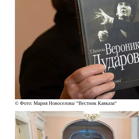
© Фото: Мария Новоселова/ “Вестник Кавказа“