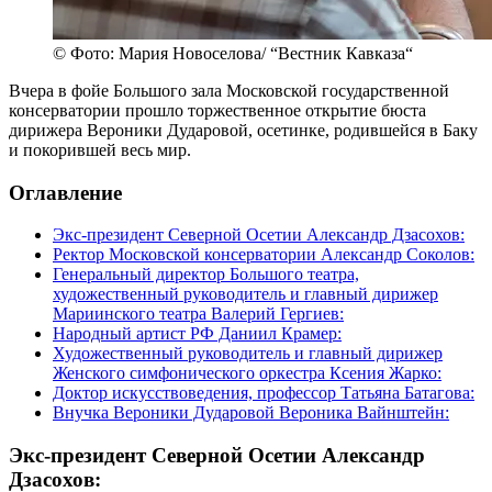
© Фото: Мария Новоселова/ “Вестник Кавказа“
Вчера в фойе Большого зала Московской государственной
консерватории прошло торжественное открытие бюста
дирижера Вероники Дударовой, осетинке, родившейся в Баку
и покорившей весь мир.
Оглавление
Экс-президент Северной Осетии Александр Дзасохов:
Ректор Московской консерватории Александр Соколов:
Генеральный директор Большого театра,
художественный руководитель и главный дирижер
Мариинского театра Валерий Гергиев:
Народный артист РФ Даниил Крамер:
Художественный руководитель и главный дирижер
Женского симфонического оркестра Ксения Жарко:
Доктор искусствоведения, профессор Татьяна Батагова:
Внучка Вероники Дударовой Вероника Вайнштейн:
Экс-президент Северной Осетии Александр
Дзасохов: