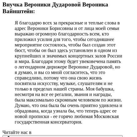
Внучка Вероники Дударовой Вероника
Вайнштейн:
Я благодарю всех за прекрасные и теплые слова в
адрес Вероники Борисовны и от лица моей семьи
выражаю огромную благодарность всем, кто
приложил усилия для того, чтобы сегодняшнее
мероприятие состоялось, чтобы был создан этот
бюст, чтобы он был здесь установлен в одном из
крупнейших и значимых концертных залов России
и мира. Благодаря этому будет увековечена память
о легендарном дирижере Веронике Дударовой, но
я думаю, и вы со мной согласитесь, что это
справедливо, потому что она свою жизнь
посвятила искусству, музыке, слушателям и не
только в пределах нашей страны. Моя бабушка,
несмотря на все ее регалии, звания и награды,
была максимально скромным человеком по жизни.
Думаю, что она была бы очень приятно удивлена и
обрадована, когда узнала бы, что теперь адрес ее
новой прописки - ее горячо любимая Московская
государственная консерватория.
Читайте нас в