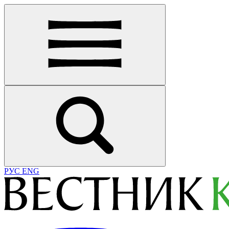
РУС
ENG