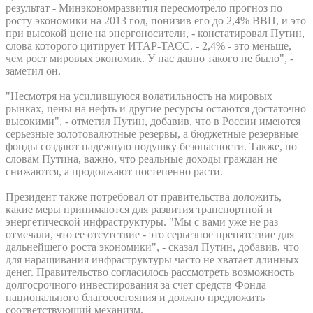
результат - Минэкономразвития пересмотрело прогноз по
росту экономики на 2013 год, понизив его до 2,4% ВВП, и это
при высокой цене на энергоносители, - констатировал Путин,
слова которого цитирует ИТАР-ТАСС. - 2,4% - это меньше,
чем рост мировых экономик. У нас давно такого не было", -
заметил он.
"Несмотря на усилившуюся волатильность на мировых
рынках, цены на нефть и другие ресурсы остаются достаточно
высокими", - отметил Путин, добавив, что в России имеются
серьезные золотовалютные резервы, а бюджетные резервные
фонды создают надежную подушку безопасности. Также, по
словам Путина, важно, что реальные доходы граждан не
снижаются, а продолжают постепенно расти.
Президент также потребовал от правительства доложить,
какие меры принимаются для развития транспортной и
энергетической инфраструктуры. "Мы с вами уже не раз
отмечали, что ее отсутствие - это серьезное препятствие для
дальнейшего роста экономики", - сказал Путин, добавив, что
для наращивания инфраструктуры часто не хватает длинных
денег. Правительство согласилось рассмотреть возможность
долгосрочного инвестирования за счет средств Фонда
национального благосостояния и должно предложить
соответствующий механизм.