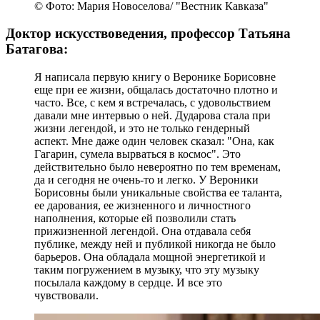
© Фото: Мария Новоселова/ "Вестник Кавказа"
Доктор искусствоведения, профессор Татьяна
Батагова:
Я написала первую книгу о Веронике Борисовне
еще при ее жизни, общалась достаточно плотно и
часто. Все, с кем я встречалась, с удовольствием
давали мне интервью о ней. Дударова стала при
жизни легендой, и это не только гендерный
аспект. Мне даже один человек сказал: "Она, как
Гагарин, сумела вырваться в космос". Это
действительно было невероятно по тем временам,
да и сегодня не очень-то и легко. У Вероники
Борисовны были уникальные свойства ее таланта,
ее дарования, ее жизненного и личностного
наполнения, которые ей позволили стать
прижизненной легендой. Она отдавала себя
публике, между ней и публикой никогда не было
барьеров. Она обладала мощной энергетикой и
таким погружением в музыку, что эту музыку
посылала каждому в сердце. И все это
чувствовали.