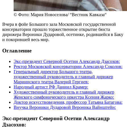
© Фото: Мария Новоселова/ “Вестник Кавказа“
Вчера в фойе Большого зала Московской государственной
консерватории прошло торжественное открытие бюста
дирижера Вероники Дударовой, осетинке, родившейся в Баку
и покорившей весь мир.
Оглавление
Экс-президент Северной Осетии Александр Дзасохов:
Ректор Московской консерватории Александр Соколов:
Генеральный директор Большого театра,
художественный руководитель и главный дирижер
Мариинского театра Валерий Гергиев:
Народный артист РФ Даниил Крамер:
Художественный руководитель и главный дирижер
Женского симфонического оркестра Ксения Жарко:
Доктор искусствоведения, профессор Татьяна Батагова:
Внучка Вероники Дударовой Вероника Вайнштейн:
Экс-президент Северной Осетии Александр
Дзасохов: