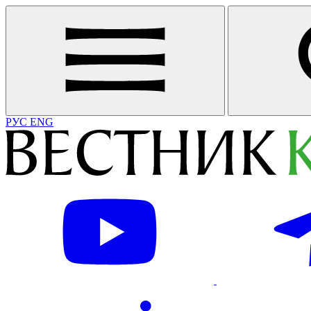
РУС
ENG