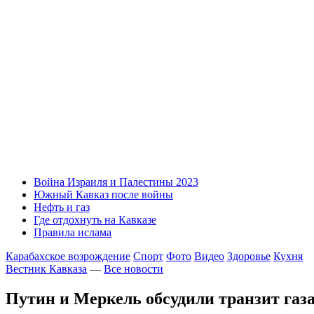
Война Израиля и Палестины 2023
Южный Кавказ после войны
Нефть и газ
Где отдохнуть на Кавказе
Правила ислама
Карабахское возрождение
Спорт
Фото
Видео
Здоровье
Кухня
Вестник Кавказа
—
Все новости
Путин и Меркель обсудили транзит газ