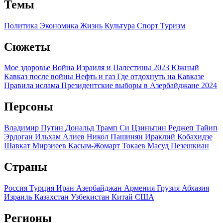
Темы
Политика
Экономика
Жизнь
Культура
Спорт
Туризм
Сюжеты
Мое здоровье
Война Израиля и Палестины 2023
Южный
Кавказ после войны
Нефть и газ
Где отдохнуть на Кавказе
Правила ислама
Президентские выборы в Азербайджане 2024
Персоны
Владимир Путин
Дональд Трамп
Си Цзиньпин
Реджеп Тайип
Эрдоган
Ильхам Алиев
Никол Пашинян
Ираклий Кобахидзе
Шавкат Мирзиеев
Касым-Жомарт Токаев
Масуд Пезешкиан
Страны
Россия
Турция
Иран
Азербайджан
Армения
Грузия
Абхазия
Израиль
Казахстан
Узбекистан
Китай
США
Регионы