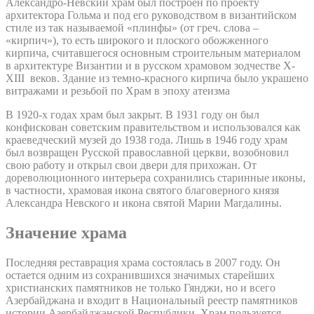
Александро-Невский храм был построен по проекту
архитектора Гольма и под его руководством в византийском
стиле из так называемой «плинфы» (от греч. слова –
«кирпич»), то есть широкого и плоского обожженного
кирпича, считавшегося основным строительным материалом
в архитектуре Византии и в русском храмовом зодчестве X-
XIII веков. Здание из темно-красного кирпича было украшено
витражами и резьбой по Храм в эпоху атеизма
В 1920-х годах храм был закрыт. В 1931 году он был
конфискован советским правительством и использовался как
краеведческий музей до 1938 года. Лишь в 1946 году храм
был возвращен Русской православной церкви, возобновил
свою работу и открыл свои двери для прихожан. От
дореволюционного интерьера сохранились старинные иконы,
в частности, храмовая икона святого благоверного князя
Александра Невского и икона святой Марии Магдалины.
Значение храма
Последняя реставрация храма состоялась в 2007 году. Он
остается одним из сохранившихся значимых старейших
христианских памятников не только Гянджи, но и всего
Азербайджана и входит в Национальный реестр памятников
истории Азербайджанской Республики. Храм пользуется