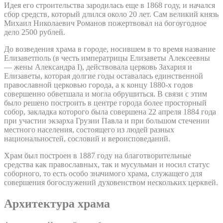
Идея его строительства зародилась еще в 1868 году, и начался
сбор средств, который длился около 20 лет. Сам великий князь
Михаил Николаевич Романов пожертвовал на богоугодное
дело 2500 рублей.
До возведения храма в городе, носившем в то время название
Елизаветполь (в честь императрицы Елизаветы Алексеевны
— жены Александра I), действовала церковь Захария и
Елизаветы, которая долгие годы оставалась единственной
православной церковью города, а к концу 1880-х годов
совершенно обветшала и могла обрушиться. В связи с этим
было решено построить в центре города более просторный
собор, закладка которого была совершена 22 апреля 1884 года
при участии экзарха Грузии Павла и при большом стечении
местного населения, состоящего из людей разных
национальностей, сословий и вероисповеданий.
Храм был построен в 1887 году на благотворительные
средства как православных, так и мусульман и носил статус
соборного, то есть особо значимого храма, служащего для
совершения богослужений духовенством нескольких церквей.
Архитектура храма