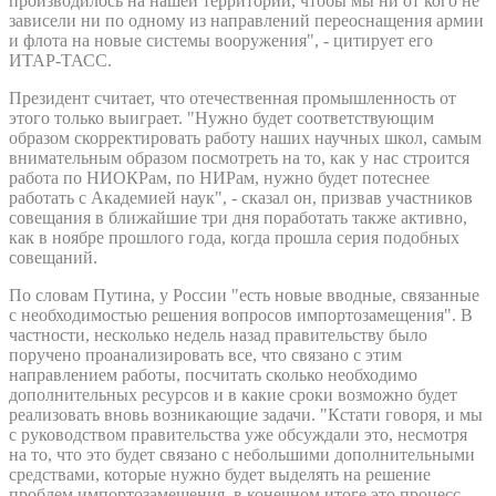
производилось на нашей территории, чтобы мы ни от кого не
зависели ни по одному из направлений переоснащения армии
и флота на новые системы вооружения", - цитирует его
ИТАР-ТАСС.
Президент считает, что отечественная промышленность от
этого только выиграет. "Нужно будет соответствующим
образом скорректировать работу наших научных школ, самым
внимательным образом посмотреть на то, как у нас строится
работа по НИОКРам, по НИРам, нужно будет потеснее
работать с Академией наук", - сказал он, призвав участников
совещания в ближайшие три дня поработать также активно,
как в ноябре прошлого года, когда прошла серия подобных
совещаний.
По словам Путина, у России "есть новые вводные, связанные
с необходимостью решения вопросов импортозамещения". В
частности, несколько недель назад правительству было
поручено проанализировать все, что связано с этим
направлением работы, посчитать сколько необходимо
дополнительных ресурсов и в какие сроки возможно будет
реализовать вновь возникающие задачи. "Кстати говоря, и мы
с руководством правительства уже обсуждали это, несмотря
на то, что это будет связано с небольшими дополнительными
средствами, которые нужно будет выделять на решение
проблем импортозамещения, в конечном итоге это процесс