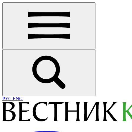
РУС
ENG