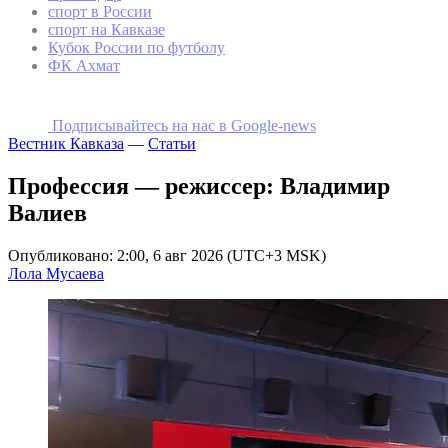
спорт в России
спорт на Кавказе
Кубок России по футболу
ФК Ахмат
Подписывайтесь на наc в Google-news
Вестник Кавказа
—
Статьи
Профессия — режиссер: Владимир
Валиев
Опубликовано: 2:00, 6 авг 2026 (UTC+3 MSK)
Лола Мусаева