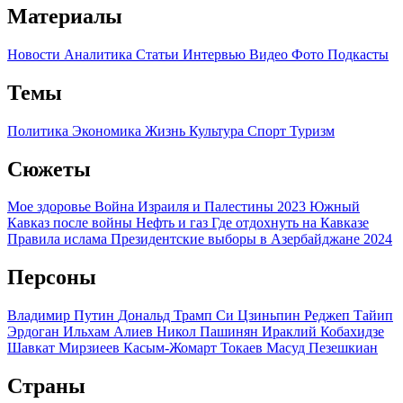
Материалы
Новости
Аналитика
Статьи
Интервью
Видео
Фото
Подкасты
Темы
Политика
Экономика
Жизнь
Культура
Спорт
Туризм
Сюжеты
Мое здоровье
Война Израиля и Палестины 2023
Южный
Кавказ после войны
Нефть и газ
Где отдохнуть на Кавказе
Правила ислама
Президентские выборы в Азербайджане 2024
Персоны
Владимир Путин
Дональд Трамп
Си Цзиньпин
Реджеп Тайип
Эрдоган
Ильхам Алиев
Никол Пашинян
Ираклий Кобахидзе
Шавкат Мирзиеев
Касым-Жомарт Токаев
Масуд Пезешкиан
Страны