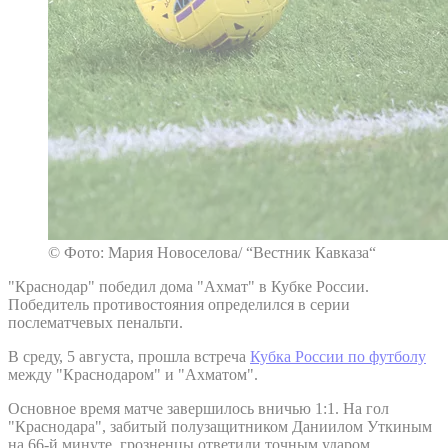
© Фото: Мария Новоселова/ “Вестник Кавказа“
"Краснодар" победил дома "Ахмат" в Кубке России.
Победитель противостояния определился в серии
послематчевых пенальти.
В среду, 5 августа, прошла встреча
Кубка России по футболу
между "Краснодаром" и "Ахматом".
Основное время матче завершилось вничью 1:1. На гол
"Краснодара", забитый полузащитником Даниилом Уткиным
на 66-й минуте, грозненцы ответили точным ударом