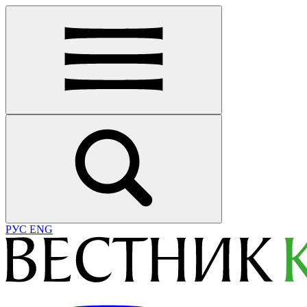
РУС
ENG