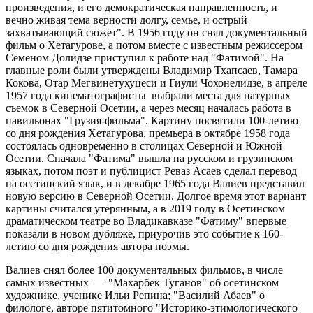
произведения, и его демократическая направленность, и
вечно живая тема верности долгу, семье, и острый
захватывающий сюжет". В 1956 году он снял документальный
фильм о Хетагурове, а потом вместе с известным режиссером
Семеном Долидзе приступил к работе над "Фатимой". На
главные роли были утверждены Владимир Тхапсаев, Тамара
Кокова, Отар Мегвинетухуцеси и Гиули Чохонелидзе, в апреле
1957 года кинематографисты выбрали места для натурных
съемок в Северной Осетии, а через месяц началась работа в
павильонах "Грузия-фильма". Картину посвятили 100-летию
со дня рождения Хетагурова, премьера в октябре 1958 года
состоялась одновременно в столицах Северной и Южной
Осетии. Сначала "Фатима" вышла на русском и грузинском
языках, потом поэт и публицист Реваз Асаев сделал перевод
на осетинский язык, и в декабре 1965 года Валиев представил
новую версию в Северной Осетии. Долгое время этот вариант
картины считался утерянным, а в 2019 году в Осетинском
драматическом театре во Владикавказе "Фатиму" впервые
показали в новом дубляже, приурочив это событие к 160-
летию со дня рождения автора поэмы.
Валиев снял более 100 документальных фильмов, в числе
самых известных — "Махарбек Туганов" об осетинском
художнике, ученике Ильи Репина; "Василий Абаев" о
филологе, авторе пятитомного "Историко-этимологического