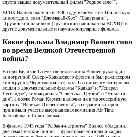
спустя вышел документальный фильм "Родное село"".
ВГИК Валиев окончил в 1936 году, вернулся на Тбилисскую
киностудию, снял "Джимарай-Хох", "Бакуриани",
"Грузинский павильон (Грузинский павильон на ВСХВ)" и
другие документальные и научно-популярные фильмы.
Какие фильмы Владимир Валиев снял
во время Великой Отечественной
войны?
В годы Великой Отечественной войны Валиев руководил
киногруппой Северо-Кавказского фронта и был режиссером
киногруппы Черноморского флота. Отснятые им материалы
вошли в документальные фильмы "Кавказ" и "Генерал
Леселидзе", киножурналы "Советская Грузия" и "Новости
дня", а позже Роман Кармен включил их в многосерийную
картину "Великая Отечественная", в создании которой
принимали участие американская компания Air Time
International и Совинфильм.
В фильме 1943 года "Рыбаки-патриоты" Валиев объединил
две тематические линии — фронтовые эпизоды и кадры,
показывающие будни тружеников тыла, а в 1945-м снял