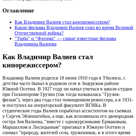
Оглавление
Как Владимир Валиев стал кинорежиссером?
Какие фильмы Владимир Валиев снял во время Великой
Отечественной войны?
"Ушба" и "Фатима" — самые известные фильмы
Владимира Валиева
Как Владимир Валиев стал
кинорежиссером?
Владимир Валиев родился 18 июня 1910 года в Тбилиси, с
детства часто бывал в родовом селе в Знаурском районе
Южной Осетии. В 1927 году он начал учиться в школе-студии
при Госкинпроме Грузии (так тогда называлась "Грузия-
фильм"), через два года стал помощником режиссера, а в 1931-
м поступил на операторский факультет ВГИКа. В
студенческие годы Валиев поработал ассистентом на съемках
у Сергея Эйзенштейна, а еще, как вспоминала его двоюродная
сестра Зоя Валиева, "вместе с однокурсниками Ермаковым,
Маршаллом и Лисицыным" приезжал в Южную Осетию и
снимал "природу, жителей села, тружеников, и в итоге время