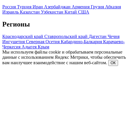
Россия
Турция
Иран
Азербайджан
Армения
Грузия
Абхазия
Израиль
Казахстан
Узбекистан
Китай
США
Регионы
Краснодарский край
Ставропольский край
Дагестан
Чечня
Ингушетия
Северная Осетия
Кабардино-Балкария
Карачаево-
Черкесия
Адыгея
Крым
Мы используем файлы cookie и обрабатываем персональные
данные с использованием Яндекс Метрики, чтобы обеспечить
вам наилучшее взаимодействие с нашим веб-сайтом.
ОК