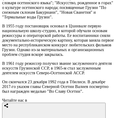
словаря осетинского языка"; "Искусство, рожденное в горах"
о культуре осетинского народа; посвященные Грузии "По
снежным склонам Бакуриани", "Новая Сванетия" и
"Термальные воды Грузии".
В 1955 году постановщик основал в Цхинвале первую
национальную школу-студию, в которой обучали основам
режиссуры и операторской работы. Ее воспитанники сняли
документально-историческую картину, которая заняла первое
место на республиканском конкурсе любительских фильмов
Грузии. Однако из-за материальных и организационных
проблем студия вскоре закрылась.
В 1961 году режиссер получил звание заслуженного деятеля
искусств Грузинской ССР, в 1965-м стал заслуженным
деятелем искусств Северо-Осетинской АССР.
Он скончался 23 декабря 1992 года в Тбилиси. В декабре
2017-го указом главы Северной Осетии Валиев посмертно
был награжден медалью "Во Славу Осетии".
Читайте нас в