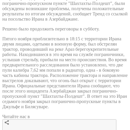
погранично-пропускном пункте "Шахтахты-Полдешт", были
обсуждены возникшие проблемы, получены положительные
результаты по итогам обсуждений, сообщает Тренд со ссылкой
на посольство Ирана в Азербайджане.
Решено было продолжить переговоры в субботу.
Пятого ноября приблизительно в 18:15 с территории Ирана
двумя лицами, одетыми в военную форму, был обстрелян
трактор, проводивший на реке Араз берегоукрепительные
работы. Находившиеся в это время на службе пограничники,
услышав стрельбу, прибыли на место происшествия. Во время
предварительного расследования было установлено, что две
пули калибра 7,62 мм попали в радиатор, одна - в боковую
часть кабины трактора. Расположение трактора и направление
выстрелов доказывают, что огонь был открыт с территории
Ирана. Официальные представители Ирана сообщают, что
после этого инцидента Азербайджан закрыл погранично-
пропускной пункт "Шахтахты-Полдешт". В ответ на это Иран
седьмого ноября закрыл погранично-пропускные пункты в
Джульфе и Билясуваре.
Читайте нас в