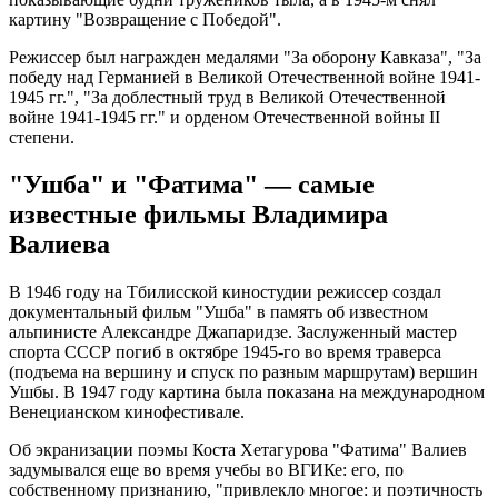
картину "Возвращение с Победой".
Режиссер был награжден медалями "За оборону Кавказа", "За
победу над Германией в Великой Отечественной войне 1941-
1945 гг.", "За доблестный труд в Великой Отечественной
войне 1941-1945 гг." и орденом Отечественной войны II
степени.
"Ушба" и "Фатима" — самые
известные фильмы Владимира
Валиева
В 1946 году на Тбилисской киностудии режиссер создал
документальный фильм "Ушба" в память об известном
альпинисте Александре Джапаридзе. Заслуженный мастер
спорта СССР погиб в октябре 1945-го во время траверса
(подъема на вершину и спуск по разным маршрутам) вершин
Ушбы. В 1947 году картина была показана на международном
Венецианском кинофестивале.
Об экранизации поэмы Коста Хетагурова "Фатима" Валиев
задумывался еще во время учебы во ВГИКе: его, по
собственному признанию, "привлекло многое: и поэтичность