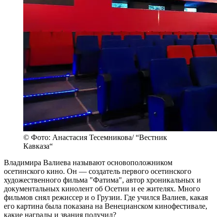
© Фото: Анастасия Тесемникова/ “Вестник
Кавказа“
Владимира Валиева называют основоположником
осетинского кино. Он — создатель первого осетинского
художественного фильма "Фатима", автор хроникальных и
документальных кинолент об Осетии и ее жителях. Много
фильмов снял режиссер и о Грузии. Где учился Валиев, какая
его картина была показана на Венецианском кинофестивале,
какие награды и звания получил?