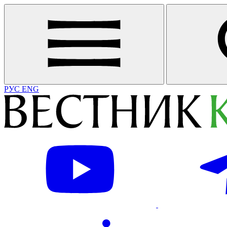
РУС
ENG