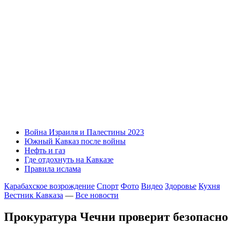
Война Израиля и Палестины 2023
Южный Кавказ после войны
Нефть и газ
Где отдохнуть на Кавказе
Правила ислама
Карабахское возрождение
Спорт
Фото
Видео
Здоровье
Кухня
Вестник Кавказа
—
Все новости
Прокуратура Чечни проверит безопасно