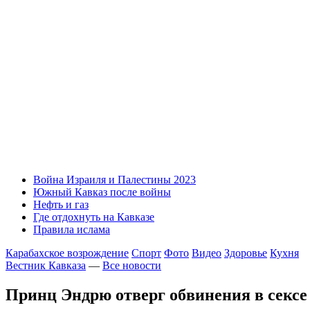
Война Израиля и Палестины 2023
Южный Кавказ после войны
Нефть и газ
Где отдохнуть на Кавказе
Правила ислама
Карабахское возрождение
Спорт
Фото
Видео
Здоровье
Кухня
Вестник Кавказа
—
Все новости
Принц Эндрю отверг обвинения в сексе