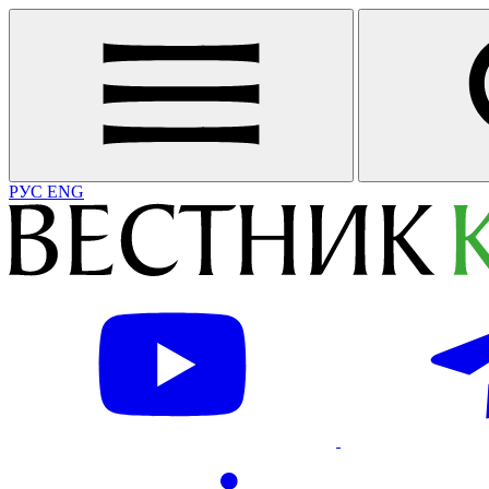
РУС
ENG