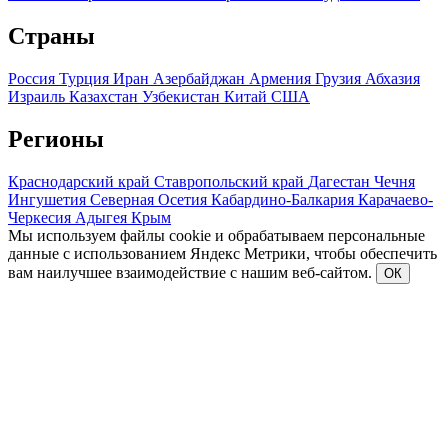
Страны
Россия
Турция
Иран
Азербайджан
Армения
Грузия
Абхазия
Израиль
Казахстан
Узбекистан
Китай
США
Регионы
Краснодарский край
Ставропольский край
Дагестан
Чечня
Ингушетия
Северная Осетия
Кабардино-Балкария
Карачаево-
Черкесия
Адыгея
Крым
Мы используем файлы cookie и обрабатываем персональные
данные с использованием Яндекс Метрики, чтобы обеспечить
вам наилучшее взаимодействие с нашим веб-сайтом.
ОК